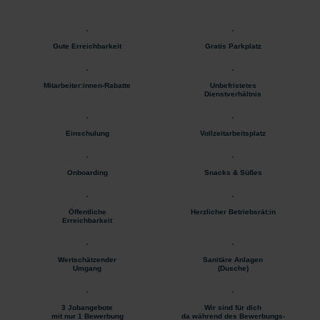
Gute Erreichbarkeit
Gratis Parkplatz
Mitarbeiter:innen-Rabatte
Unbefristetes
Dienstverhältnis
Einschulung
Vollzeitarbeitsplatz
Onboarding
Snacks & Süßes
Öffentliche
Herzlicher Betriebsrät:in
Erreichbarkeit
Wertschätzender
Sanitäre Anlagen
Umgang
(Dusche)
3 Jobangebote
Wir sind für dich
mit nur 1 Bewerbung
da während des Bewerbungs-