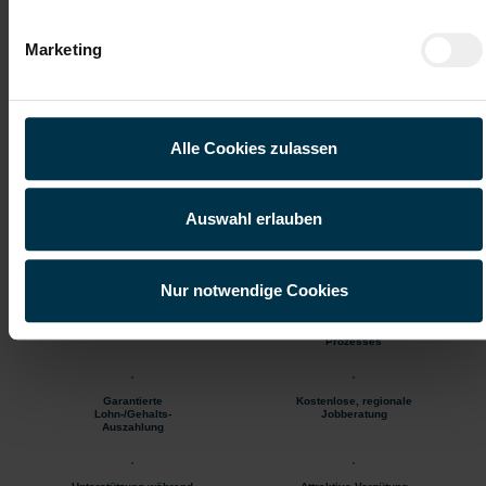
Unbefristetes
Einschulung
Marketing
Dienstverhältnis
Vollzeitarbeitsplatz
Onboarding
Alle Cookies zulassen
Du-Kultur
Wertschätzender
Umgang
Auswahl erlauben
Sicherer Arbeitsplatz
3 Jobangebote
mit nur 1 Bewerbung
Nur notwendige Cookies
Beste Jobberatung
Wir sind für dich
da während des Bewerbungs-
Prozesses
Garantierte
Kostenlose, regionale
Lohn-/Gehalts-
Jobberatung
Auszahlung