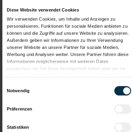
2-Schicht
Diese Website verwendet Cookies
Industrie / handwerkliches Gewerbe
Wir verwenden Cookies, um Inhalte und Anzeigen zu
personalisieren, Funktionen für soziale Medien anbieten zu
ab sofort
können und die Zugriffe auf unsere Website zu analysieren.
Außerdem geben wir Informationen zu Ihrer Verwendung
Dein Job als Produktionsmitarbeiter:in –
unserer Website an unsere Partner für soziale Medien,
abwechslungsreich und richtig spannend:
Werbung und Analysen weiter. Unsere Partner führen diese
Du machst unsere Produkte fit –
Produktpflege deluxe:
Informationen möglicherweise mit weiteren Daten
sauber, glänzend und bereit für den nächsten Einsatz
zusammen, die Sie ihnen bereitgestellt haben oder die sie
Du kümmerst dich um die
Kleine Reparaturen gefällig?
im Rahmen Ihrer Nutzung der Dienste gesammelt haben.
kleinen Instandsetzungsarbeiten an den Produkten – Hand
anlegen ist gefragt!
Einwilligungsauswahl
Du sorgst dafür, dass alles
Sortieren & Kommissionieren:
Notwendig
seinen Platz findet und das Lager immer perfekt organisiert
ist – du behältst den Überblick in der Produktion
Präferenzen
Gratis Parkplatz
Integration ins
Stammpersonal
Statistiken