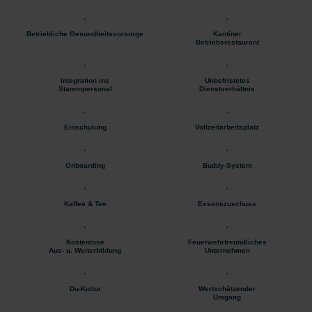
Betriebliche Gesundheitsvorsorge
Kantine/
Betriebsrestaurant
Integration ins
Unbefristetes
Stammpersonal
Dienstverhältnis
Einschulung
Vollzeitarbeitsplatz
Onboarding
Buddy-System
Kaffee & Tee
Essenszuschuss
Kostenlose
Feuerwehrfreundliches
Aus- u. Weiterbildung
Unternehmen
Du-Kultur
Wertschätzender
Umgang