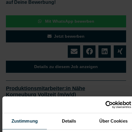
auf Deine Bewerbung!
Mit WhatsApp bewerben
Jetzt bewerben
Details zu diesem Job anzeigen
Produktionsmitarbeiter:in Nähe
Korneuburg Vollzeit (m/w/d)
Korneuburg, Niederösterreich
ab EUR 16,36
Zustimmung
Details
Über Cookies
Vollzeit