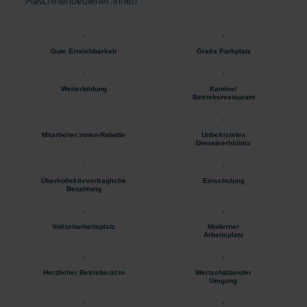
Maschinenbediener:innen
Gute Erreichbarkeit
Gratis Parkplatz
Weiterbildung
Kantine/
Betriebsrestaurant
Mitarbeiter:innen-Rabatte
Unbefristetes
Dienstverhältnis
Überkollektivvertragliche
Einschulung
Bezahlung
Vollzeitarbeitsplatz
Moderner
Arbeitsplatz
Herzlicher Betriebsrät:in
Wertschätzender
Umgang