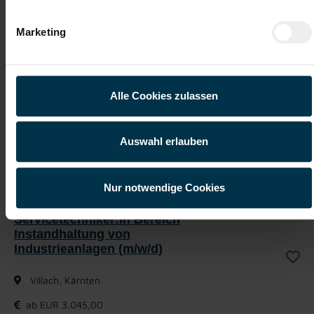
Dein Revier: das Hochregal. Dein Werkzeug: der
Stapler. Dein Team: wartet schon. Bewirb Dich JETZT!
Marketing
Mit WhatsApp bewerben
Alle Cookies zulassen
Jetzt bewerben
Auswahl erlauben
Details zu diesem Job anzeigen
Nur notwendige Cookies
Servicetechniker:in Bereich
Instandhaltung von
Industrieanlagen (m/w/d)
Villach, Kärnten
ab EUR 3.045,00