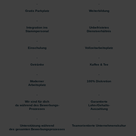
Gratis Parkplatz
Weiterbildung
Integration ins
Unbefristetes
Stammpersonal
Dienstverhältnis
Einschulung
Vollzeitarbeitsplatz
Getränke
Kaffee & Tee
Moderner
100% Diskretion
Arbeitsplatz
Wir sind für dich
Garantierte
da während des Bewerbungs-
Lohn-/Gehalts-
Prozesses
Auszahlung
Unterstützung während
Teamorientierte Unternehmenskultur
des gesamten Bewerbungsprozesses