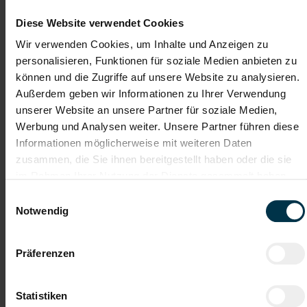
Diese Website verwendet Cookies
Kantine/
Mitarbeiter:innen-Rabatte
Betriebsrestaurant
Wir verwenden Cookies, um Inhalte und Anzeigen zu
personalisieren, Funktionen für soziale Medien anbieten zu
Unbefristetes
Einschulung
können und die Zugriffe auf unsere Website zu analysieren.
Dienstverhältnis
Außerdem geben wir Informationen zu Ihrer Verwendung
unserer Website an unsere Partner für soziale Medien,
Vollzeitarbeitsplatz
Moderner
Werbung und Analysen weiter. Unsere Partner führen diese
Arbeitsplatz
Informationen möglicherweise mit weiteren Daten
zusammen, die Sie ihnen bereitgestellt haben oder die sie
Herzlicher Betriebsrät:in
Wertschätzender
Umgang
im Rahmen Ihrer Nutzung der Dienste gesammelt haben.
Einwilligungsauswahl
Notwendig
Wir sind für dich
Attraktive Vergütung
da während des Bewerbungs-
Prozesses
Präferenzen
Teamorientierte Unternehmenskultur
Wertegeprägte Unternehmenskultur
Statistiken