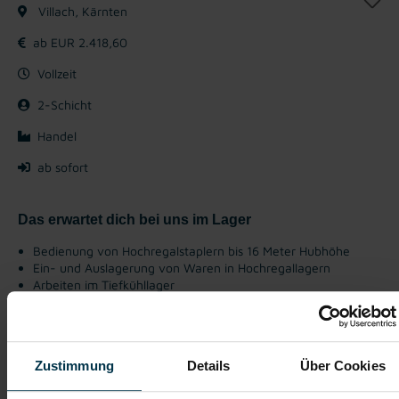
Villach, Kärnten
ab EUR 2.418,60
Vollzeit
2-Schicht
Handel
ab sofort
Das erwartet dich bei uns im Lager
Bedienung von Hochregalstaplern bis 16 Meter Hubhöhe
Ein- und Auslagerung von Waren in Hochregallagern
Arbeiten im Tiefkühllager
Bereitstellung der Ware für die Kommissionierung
Dateneingabe im System und Protokollierungen
Zustimmung
Details
Über Cookies
Gratis Parkplatz
Weiterbildung