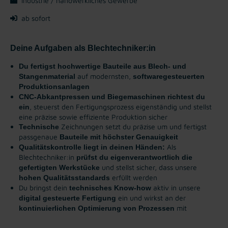
Industrie / handwerkliches Gewerbe
ab sofort
Deine Aufgaben als Blechtechniker:in
Du fertigst hochwertige Bauteile aus Blech- und
auf modernsten,
Stangenmaterial
softwaregesteuerten
Produktionsanlagen
CNC-Abkantpressen und Biegemaschinen
richtest du
, steuerst den Fertigungsprozess eigenständig und stellst
ein
eine präzise sowie effiziente Produktion sicher
Zeichnungen setzt du präzise um und fertigst
Technische
passgenaue
Bauteile mit höchster Genauigkeit
Als
Qualitätskontrolle liegt in deinen Händen:
Blechtechniker:in
prüfst du eigenverantwortlich die
und stellst sicher, dass unsere
gefertigten Werkstücke
erfüllt werden
hohen Qualitätsstandards
Du bringst dein
aktiv in unsere
technisches Know-how
ein und wirkst an der
digital gesteuerte Fertigung
mit
kontinuierlichen Optimierung von Prozessen