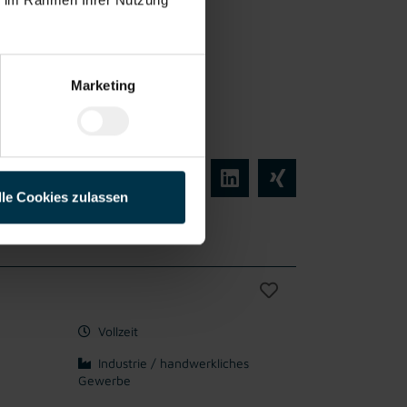
orientiert
Wertegeprägte
e
Unternehmens
rnehmens
kultur
kultur
Marketing
lle Cookies zulassen
Vollzeit
Industrie / handwerkliches
Gewerbe