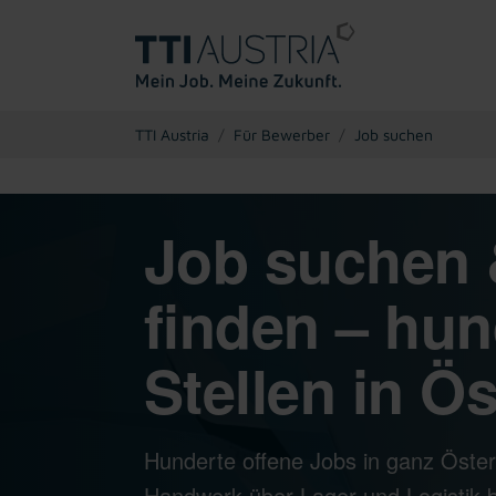
You are here:
TTI Austria
Für Bewerber
Job suchen
Job suchen 
finden – hun
Stellen in Ös
Hunderte offene Jobs in ganz Öster
Handwerk über Lager und Logistik bi