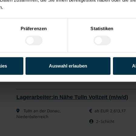
Garantierte
Kostenlose,
Unterstützung
Karriere-
Team
n.
Lohn-/Gehalts-
regionale
während
Coaching
Auszahlung
Jobberatung
des gesamten
Unte
Bewerbungspr
ozesses
Präferenzen
Statistiken
Und jetzt? Wir warten an der Donau auf dich!
Mit WhatsApp bewerben
Jetzt bewerben
ies
Auswahl erlauben
A
Details zu diesem Job anzeigen
Lagerarbeiter:in Nähe Tulln Vollzeit (m/w/d)
Tulln an der Donau,
ab EUR 2.613,17
Niederösterreich
2-Schicht