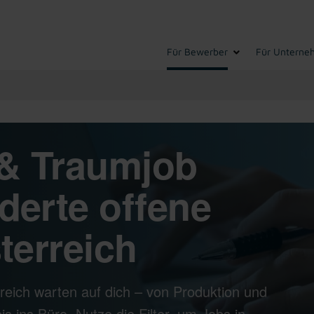
Für Bewerber
Für Unterne
& Traumjob
derte offene
terreich
reich warten auf dich – von Produktion und
s ins Büro. Nutze die Filter, um Jobs in