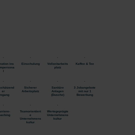
ration ins
Einschulung
Vollzeitarbeits
Kaffee & Tee
mpersona
platz
l
schätzend
Sicherer
Sanitäre
3 Jobangebote
er
Arbeitsplatz
Anlagen
mit nur 1
mgang
(Dusche)
Bewerbung
rriere-
Teamorientiert
Wertegeprägte
aching
e
Unternehmens
Unternehmens
kultur
kultur