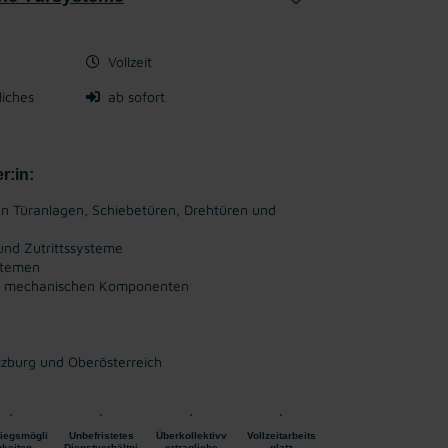
Vollzeit
liches
ab sofort
r:in:
n Türanlagen, Schiebetüren, Drehtüren und
und Zutrittssysteme
stemen
nd mechanischen Komponenten
zburg und Oberösterreich
tiegsmögli
Unbefristetes
Überkollektivv
Vollzeitarbeits
hkeiten
Dienstverhältni
ertragliche
platz