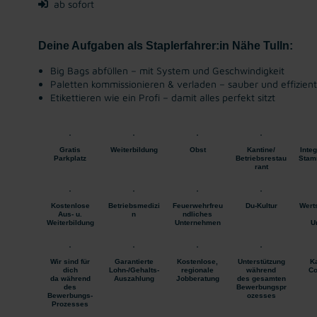
ab sofort
Deine Aufgaben als Staplerfahrer:in Nähe Tulln:
Big Bags abfüllen – mit System und Geschwindigkeit
Paletten kommissionieren & verladen – sauber und effizient
Etikettieren wie ein Profi – damit alles perfekt sitzt
Gratis
Weiterbildung
Obst
Kantine/
Integ
Parkplatz
Betriebsrestau
Stam
rant
Kostenlose
Betriebsmedizi
Feuerwehrfreu
Du-Kultur
Wert
Aus- u.
n
ndliches
Weiterbildung
Unternehmen
U
Wir sind für
Garantierte
Kostenlose,
Unterstützung
Ka
dich
Lohn-/Gehalts-
regionale
während
Co
da während
Auszahlung
Jobberatung
des gesamten
des
Bewerbungspr
Bewerbungs-
ozesses
Prozesses