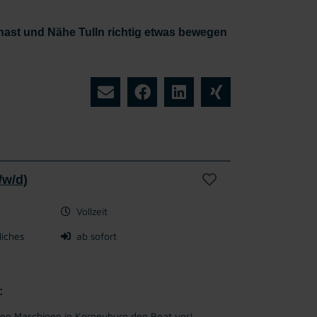
 hast und Nähe Tulln richtig etwas bewegen
/w/d)
Vollzeit
liches
ab sofort
:
en Maschinen in Korneuburg den Beat vor!