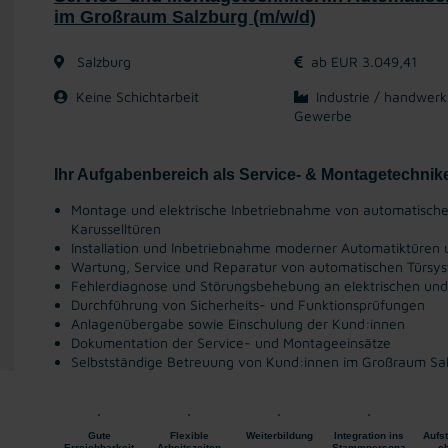
im Großraum Salzburg (m/w/d)
Salzburg
ab EUR 3.049,41
Keine Schichtarbeit
Industrie / handwerk
Gewerbe
Ihr Aufgabenbereich als Service- & Montagetechnike
Montage und elektrische Inbetriebnahme von automatische
Karusselltüren
Installation und Inbetriebnahme moderner Automatiktüren 
Wartung, Service und Reparatur von automatischen Türsy
Fehlerdiagnose und Störungsbehebung an elektrischen u
Durchführung von Sicherheits- und Funktionsprüfungen
Anlagenübergabe sowie Einschulung der Kund:innen
Dokumentation der Service- und Montageeinsätze
Selbstständige Betreuung von Kund:innen im Großraum Sal
Gute
Flexible
Weiterbildung
Integration ins
Aufs
Erreichbarkeit
Arbeitszeiten
Stammpersona
c