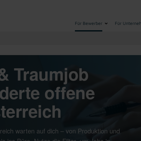
Für Bewerber
Für Unterne
& Traumjob
derte offene
terreich
reich warten auf dich – von Produktion und
s ins Büro. Nutze die Filter, um Jobs in