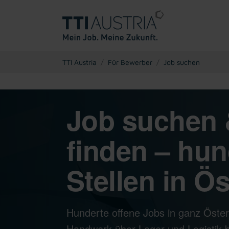
You are here:
TTI Austria
Für Bewerber
Job suchen
Job suchen 
finden – hun
Stellen in Ös
Hunderte offene Jobs in ganz Öster
Handwerk über Lager und Logistik bi