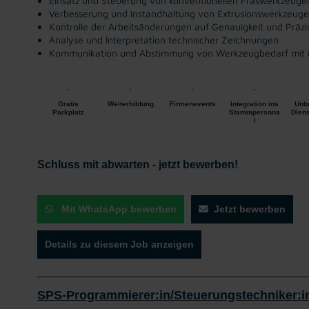
Einsatz und Steuerung von konventionellen Fräswerkzeuge
Verbesserung und Instandhaltung von Extrusionswerkzeug
Kontrolle der Arbeitsänderungen auf Genauigkeit und Präzi
Analyse und Interpretation technischer Zeichnungen
Kommunikation und Abstimmung von Werkzeugbedarf mit 
Gratis
Weiterbildung
Firmenevents
Integration ins
Unbe
Parkplatz
Stammpersona
Diens
l
Schluss mit abwarten - jetzt bewerben!
Mit WhatsApp bewerben
Jetzt bewerben
Details zu diesem Job anzeigen
SPS-Programmierer:in/Steuerungstechniker:in