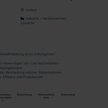
Vollzeit
Industrie / handwerkliches
Gewerbe
 Gewährleistung eines reibungslosen
ler notwendigen Vor- und Nacharbeiten
tigungsprozess
i der Bearbeitung interner Reklamationen
 Effizienz und Produktivität
fristetes
Einschulung
Vollzeitarbeits
Onboarding
tverhältni
platz
s