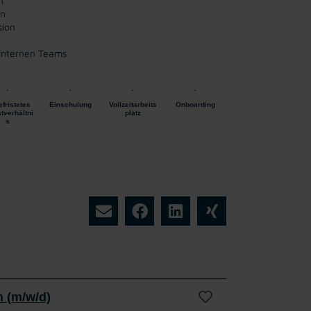
n
en
sion
internen Teams
fristetes
Einschulung
Vollzeitarbeits
Onboarding
tverhältni
platz
s
 (m/w/d)