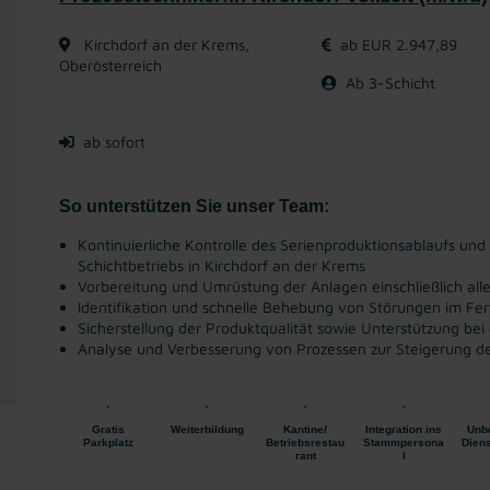
Kirchdorf an der Krems,
ab EUR 2.947,89
Oberösterreich
Ab 3-Schicht
ab sofort
So unterstützen Sie unser Team:
Kontinuierliche Kontrolle des Serienproduktionsablaufs und
Schichtbetriebs in Kirchdorf an der Krems
Vorbereitung und Umrüstung der Anlagen einschließlich al
Identifikation und schnelle Behebung von Störungen im Fer
Sicherstellung der Produktqualität sowie Unterstützung be
Analyse und Verbesserung von Prozessen zur Steigerung der
Gratis
Weiterbildung
Kantine/
Integration ins
Unbe
Parkplatz
Betriebsrestau
Stammpersona
Diens
rant
l