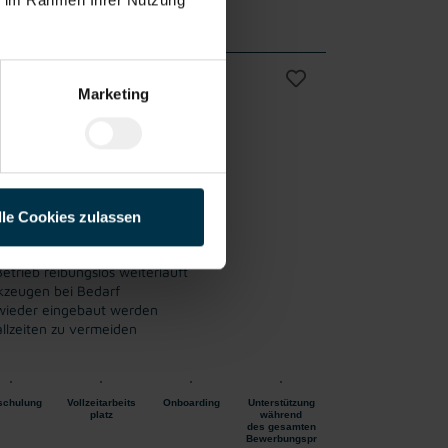
/w/d)
Marketing
Vollzeit
liches
ab sofort
lle Cookies zulassen
etrieb reibungslos weiterläuft
kzeugen bei Bedarf
 wieder eingebaut werden
lzeiten zu vermeiden
schulung
Vollzeitarbeits
Onboarding
Unterstützung
platz
während
des gesamten
Bewerbungspr