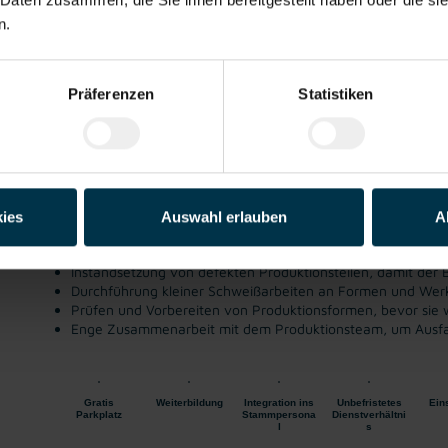
Details zu diesem Job anzeigen
n.
Formenschlosser:in Kremsmünster Vollzeit (m
Präferenzen
Statistiken
Kremsmünster, Oberösterreich
ab EUR 3.233,26
2-Schicht
Industrie / handwerk
Gewerbe
ies
Auswahl erlauben
A
Ihnen macht Spaß:
Instandsetzung von defekten Produktionsteilen, damit der B
Durchführung kleiner Schweißarbeiten an Formen und Wer
Prüfen und Vorbereiten von Produktionsformen, bevor sie
Enge Zusammenarbeit mit dem Produktionsteam, um Ausfal
Gratis
Weiterbildung
Integration ins
Unbefristetes
Ein
Parkplatz
Stammpersona
Dienstverhältni
l
s