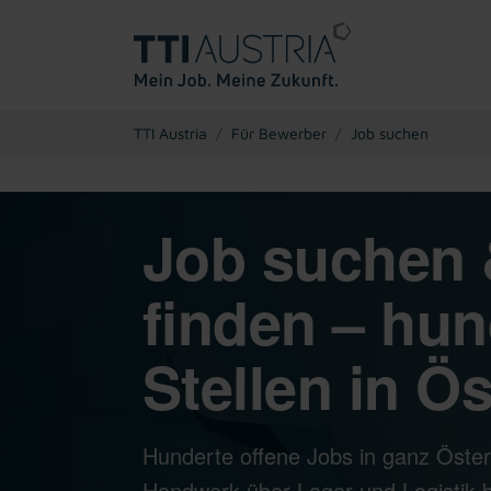
You are here:
TTI Austria
Für Bewerber
Job suchen
Job suchen 
finden – hun
Stellen in Ös
Hunderte offene Jobs in ganz Öster
Handwerk über Lager und Logistik bi