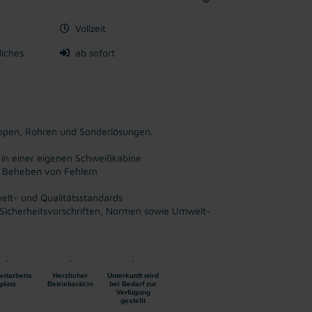
Vollzeit
liches
ab sofort
ppen, Rohren und Sonderlösungen.
in einer eigenen Schweißkabine
ie Beheben von Fehlern
elt- und Qualitätsstandards
 Sicherheitsvorschriften, Normen sowie Umwelt-
eitarbeits
Herzlicher
Unterkunft wird
platz
Betriebsrät:in
bei Bedarf zur
Verfügung
gestellt