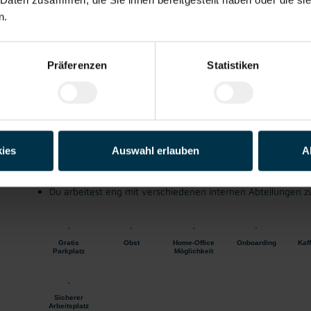
Data Scientist Supply Chain Management (m/
n.
Trumau, Niederösterreich
ab EUR 3.730,00
Handel
ab sofort
Präferenzen
Statistiken
Deine Mission:
Du wirkst aktiv an der Weiterentwicklung und Optimierung
Du unterstützt bei der Analyse unserer Produkte und Waren
ies
Auswahl erlauben
A
Du ermittelst, überprüfst und verbesserst Prognoseparamet
Einflussfaktoren
Du entwickelst eigenständig Szenarien und Simulationen zu
Du arbeitest eng mit verschiedenen internen Abteilungen
Gratis
Obst
Home-Office
Onboarding
Kaf
Parkplatz
Möglichkeit
Sicherer
Arbeitsplatz