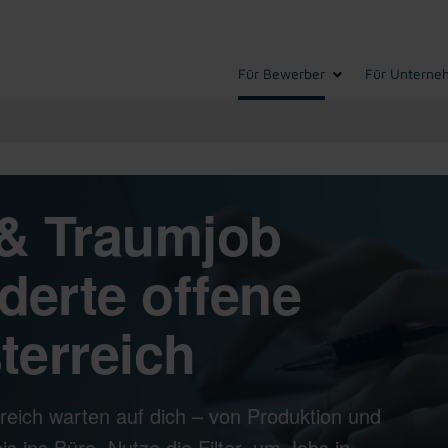
Für Bewerber
Für Unterne
& Traumjob
derte offene
terreich
reich warten auf dich – von Produktion und
s ins Büro. Nutze die Filter, um Jobs in