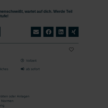
enschweißt, wartet auf dich. Werde Teil
tufe!
Vollzeit
liches
ab sofort
eräten oder Anlagen
d Normen
ung