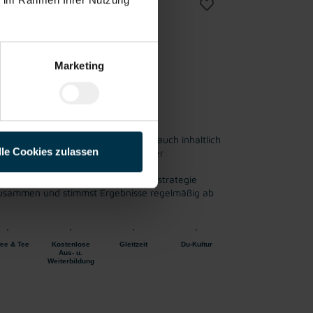
w/d)
Vollzeit
Marketing
 unserer Warenbedarfsplanung mit
gruppen – sowohl datenbasiert als auch inhaltlich
lle Cookies zulassen
er unter Berücksichtigung relevanter
r Optimierung unserer Beschaffungsstrategie
 zusammen und stimmst Ergebnisse regelmäßig ab
fee & Tee
Kostenlose
Gleitzeit
Du-Kultur
Aus- u.
Weiterbildung