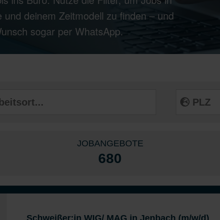
 und deinem Zeitmodell zu finden – und
 Wunsch sogar per WhatsApp.
JOBANGEBOTE
680
Schweißer:in WIG/ MAG in Jenbach (m/w/d)