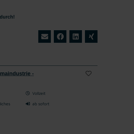
 durch!
maindustrie -
Vollzeit
liches
ab sofort