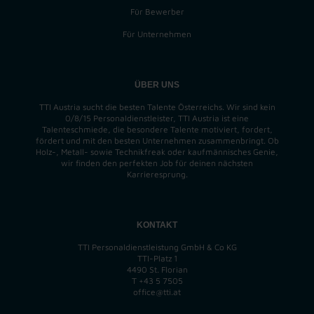
Für Bewerber
Für Unternehmen
ÜBER UNS
TTI Austria sucht die besten Talente Österreichs. Wir sind kein
0/8/15 Personaldienstleister, TTI Austria ist eine
Talenteschmiede, die besondere Talente motiviert, fordert,
fördert und mit den besten Unternehmen zusammenbringt. Ob
Holz-, Metall- sowie Technikfreak oder kaufmännisches Genie,
wir finden
den perfekten
Job für deinen nächsten
Karrieresprung.
KONTAKT
TTI Personaldienstleistung GmbH & Co KG
TTI-Platz 1
4490 St. Florian
T
+43 5 7505
office@tti.at