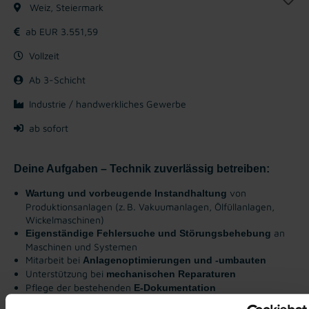
Weiz, Steiermark
ab EUR 3.551,59
Vollzeit
Ab 3-Schicht
Industrie / handwerkliches Gewerbe
ab sofort
Deine Aufgaben – Technik zuverlässig betreiben:
von
Wartung und vorbeugende Instandhaltung
Produktionsanlagen (z. B. Vakuumanlagen, Ölfüllanlagen,
Wickelmaschinen)
an
Eigenständige Fehlersuche und Störungsbehebung
Maschinen und Systemen
Mitarbeit bei
Anlagenoptimierungen und -umbauten
Unterstützung bei
mechanischen Reparaturen
Pflege der bestehenden
E-Dokumentation
Mitarbeit bei der
Konzeption neuer Anlagen