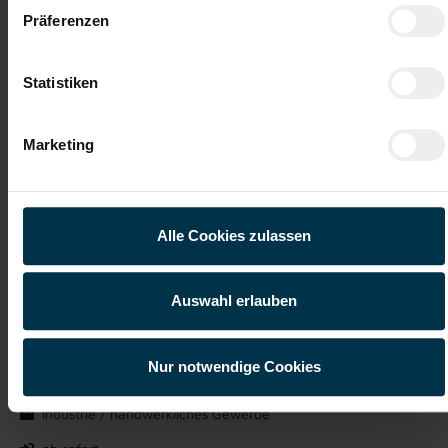
Bewirb dich heute noch bei uns!
Präferenzen
Jetzt bewerben
Statistiken
Marketing
Details zu diesem Job anzeigen
Alle Cookies zulassen
CNC-Tischler:in / Zimmerer:in
(m/w/d)
Auswahl erlauben
Weiz, Steiermark
ab EUR 3.551,59
Nur notwendige Cookies
Vollzeit
Industrie / handwerkliches Gewerbe