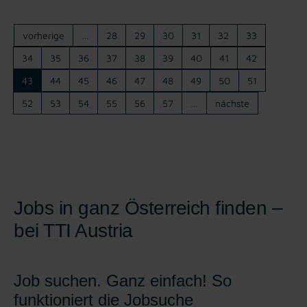
vorherige
…
28
29
30
31
32
33
34
35
36
37
38
39
40
41
42
43
44
45
46
47
48
49
50
51
52
53
54
55
56
57
…
nächste
Jobs in ganz Österreich finden –
bei TTI Austria
Job suchen. Ganz einfach! So
funktioniert die Jobsuche