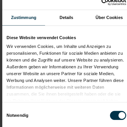
Zustimmung
Details
Über Cookies
Gratis Parkplatz
Weiterbildung
Kantine/
Onboarding
Diese Website verwendet Cookies
Betriebsrestaurant
Wir verwenden Cookies, um Inhalte und Anzeigen zu
personalisieren, Funktionen für soziale Medien anbieten zu
Betriebsärzt:in
Karriere-Coaching
können und die Zugriffe auf unsere Website zu analysieren.
Außerdem geben wir Informationen zu Ihrer Verwendung
Du suchst einen
Mechatroniker:in-Job in Gleisdorf
unserer Website an unsere Partner für soziale Medien,
Umgebung
, einen
Instandhaltungsjob in der
Werbung und Analysen weiter. Unsere Partner führen diese
Oststeiermark
oder eine
sichere Vollzeitstelle mit
Entwicklungsmöglichkeiten
? Sichere dir einen
Informationen möglicherweise mit weiteren Daten
spannenden Industriejob mit Perspektive,
zusammen, die Sie ihnen bereitgestellt haben oder die sie
Schichtbetrieb und Weiterbildungsmöglichkeiten!
im Rahmen Ihrer Nutzung der Dienste gesammelt haben.
Einwilligungsauswahl
Notwendig