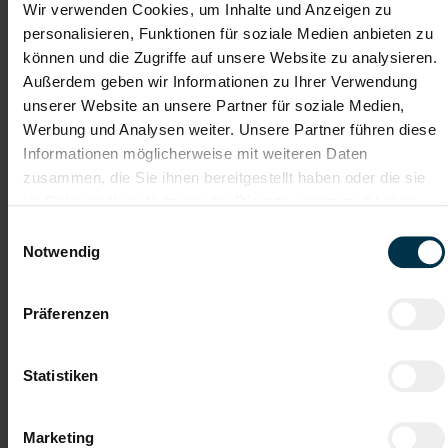
Wir verwenden Cookies, um Inhalte und Anzeigen zu
personalisieren, Funktionen für soziale Medien anbieten zu
Unterstützung während
können und die Zugriffe auf unsere Website zu analysieren.
des gesamten Bewerbungsprozesses
Außerdem geben wir Informationen zu Ihrer Verwendung
unserer Website an unsere Partner für soziale Medien,
Werbung und Analysen weiter. Unsere Partner führen diese
Werden Sie Teil des engagierten Labor-Teams und
bewerben Sie sich noch heute!
Informationen möglicherweise mit weiteren Daten
zusammen, die Sie ihnen bereitgestellt haben oder die sie
im Rahmen Ihrer Nutzung der Dienste gesammelt haben.
Mit WhatsApp bewerben
Einwilligungsauswahl
Notwendig
Jetzt bewerben
Präferenzen
Details zu diesem Job anzeigen
Statistiken
Marketing
Montage- und Servicetechniker:in