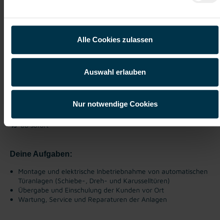
im Bereich automatische
Eingangssysteme (m/w/d)
TIROL, Tirol
Alle Cookies zulassen
ab EUR 3.200,00
Auswahl erlauben
Vollzeit
Tagesarbeitszeit
Nur notwendige Cookies
Industrie / handwerkliches Gewerbe
ab sofort
Deine Aufgaben:
Montage und elektrische Inbetriebnahme von automatischen
Türanlagen (Schiebe-, Dreh- und Karusselltüren)
Übergabe und Einschulung der Kunden vor Ort
Wartung, Service und Reparaturen der Anlagen