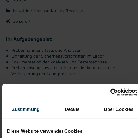
Industrie / handwerkliches Gewerbe
ab sofort
Ihr Aufgabengebiet:
Probennahmen, Tests und Analysen
Einhaltung der Sicherheitsvorschriften im Labor
Dokumentation der Analysen und Testergebnisse
Problemlösung sowie Mitarbeit bei der kontinuierlichen
Verbesserung der Laborprozesse
Gute Erreichbarkeit
Gratis Parkplatz
Zustimmung
Details
Über Cookies
Weiterbildung
Kantine/
Betriebsrestaurant
Diese Website verwendet Cookies
Integration ins
Vollzeitarbeitsplatz
Stammpersonal