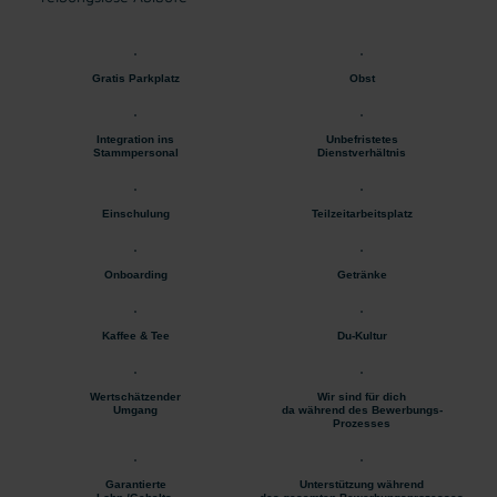
Gratis Parkplatz
Obst
Integration ins
Unbefristetes
Stammpersonal
Dienstverhältnis
Einschulung
Teilzeitarbeitsplatz
Onboarding
Getränke
Kaffee & Tee
Du-Kultur
Wertschätzender
Wir sind für dich
Umgang
da während des Bewerbungs-
Prozesses
Garantierte
Unterstützung während