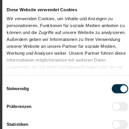
Maschinenbautechniker:in
Montage in Nußbach (m/w/d)
Diese Website verwendet Cookies
Wir verwenden Cookies, um Inhalte und Anzeigen zu
Nußbach, Oberösterreich
personalisieren, Funktionen für soziale Medien anbieten zu
ab EUR 3.478,51
können und die Zugriffe auf unsere Website zu analysieren.
Außerdem geben wir Informationen zu Ihrer Verwendung
Vollzeit
unserer Website an unsere Partner für soziale Medien,
Industrie / handwerkliches Gewerbe
Werbung und Analysen weiter. Unsere Partner führen diese
ab sofort
Informationen möglicherweise mit weiteren Daten
zusammen, die Sie ihnen bereitgestellt haben oder die sie
im Rahmen Ihrer Nutzung der Dienste gesammelt haben.
Das erwartet dich in Nußbach:
Einwilligungsauswahl
Montage und Zusammenbau von Sondermaschinen zur
Notwendig
Herstellung von Kunststoffprofilen
Mechanische Montage von Baugruppen nach technischen
Zeichnungen und Stücklisten
Präferenzen
Unterstützung bei der internen Inbetriebnahme und
Funktionsprüfung der Maschinen
Durchführung von Qualitäts-, Funktions- und Endkontrollen
Statistiken
Mitarbeit an Entwicklungs- und Optimierungsprojekten zur