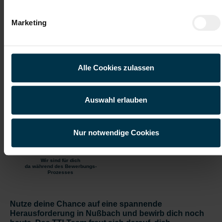
kontinuierlichen Verbesserung
Marketing
Gratis Parkplatz
Weiterbildung
Alle Cookies zulassen
Kantine/
Unbefristetes
Betriebsrestaurant
Dienstverhältnis
Auswahl erlauben
Einschulung
Vollzeitarbeitsplatz
Onboarding
Moderner
Nur notwendige Cookies
Arbeitsplatz
Wir sind für dich
da während des Bewerbungs-
Prozesses
Nutze deine Chance auf eine spannende
Herausforderung in Nußbach und bewirb dich noch