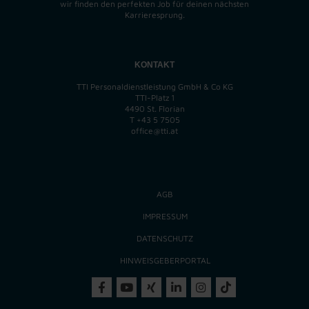
wir finden
den perfekten
Job für deinen nächsten
Karrieresprung.
KONTAKT
TTI Personaldienstleistung GmbH & Co KG
TTI-Platz 1
4490 St. Florian
T
+43 5 7505
office@tti.at
AGB
IMPRESSUM
DATENSCHUTZ
HINWEISGEBERPORTAL