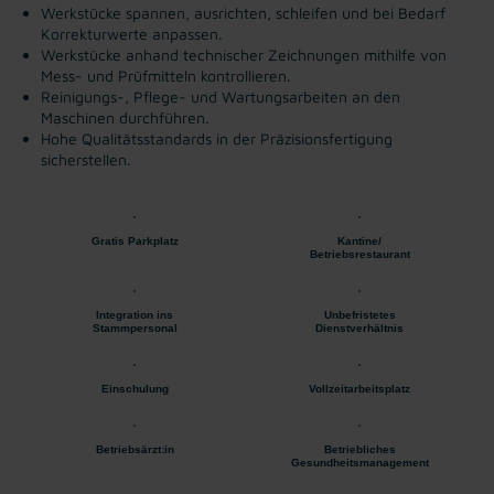
Werkstücke spannen, ausrichten, schleifen und bei Bedarf
Korrekturwerte anpassen.
Werkstücke anhand technischer Zeichnungen mithilfe von
Mess- und Prüfmitteln kontrollieren.
Reinigungs-, Pflege- und Wartungsarbeiten an den
Maschinen durchführen.
Hohe Qualitätsstandards in der Präzisionsfertigung
sicherstellen.
Gratis Parkplatz
Kantine/
Betriebsrestaurant
Integration ins
Unbefristetes
Stammpersonal
Dienstverhältnis
Einschulung
Vollzeitarbeitsplatz
Betriebsärzt:in
Betriebliches
Gesundheitsmanagement