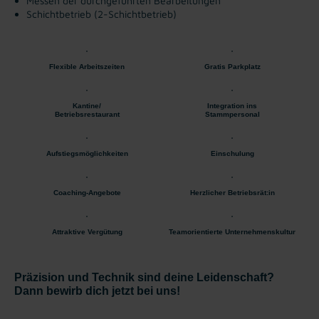
Messen der durchgeführten Bearbeitungen
Schichtbetrieb (2-Schichtbetrieb)
Flexible Arbeitszeiten
Gratis Parkplatz
Kantine/
Integration ins
Betriebsrestaurant
Stammpersonal
Aufstiegsmöglichkeiten
Einschulung
Coaching-Angebote
Herzlicher Betriebsrät:in
Attraktive Vergütung
Teamorientierte Unternehmenskultur
Präzision und Technik sind deine Leidenschaft?
Dann bewirb dich jetzt bei uns!