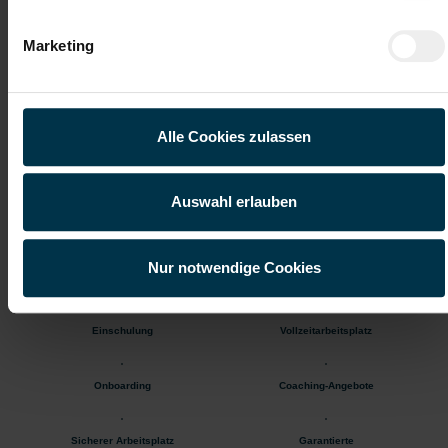
ab sofort
Marketing
Deine Aufgaben:
Lackieren von Klein- und Großbaugruppen nach Lackierplan
Selbstkontrolle zur Sicherstellung der geforderten Qualität
Alle Cookies zulassen
Vorbereitungs- und Finish-Arbeiten
Bestückung und Räumung der Lackieranlage
Reinigung des Arbeitsplatzes und der Werkzeuge
Auswahl erlauben
Gratis Parkplatz
Kantine/
Nur notwendige Cookies
Betriebsrestaurant
Einschulung
Vollzeitarbeitsplatz
Onboarding
Coaching-Angebote
Sicherer Arbeitsplatz
Garantierte