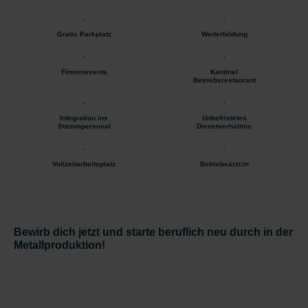
Gratis Parkplatz
Weiterbildung
Firmenevents
Kantine/
Betriebsrestaurant
Integration ins
Unbefristetes
Stammpersonal
Dienstverhältnis
Vollzeitarbeitsplatz
Betriebsärzt:in
Bewirb dich jetzt und starte beruflich neu durch in der
Metallproduktion!