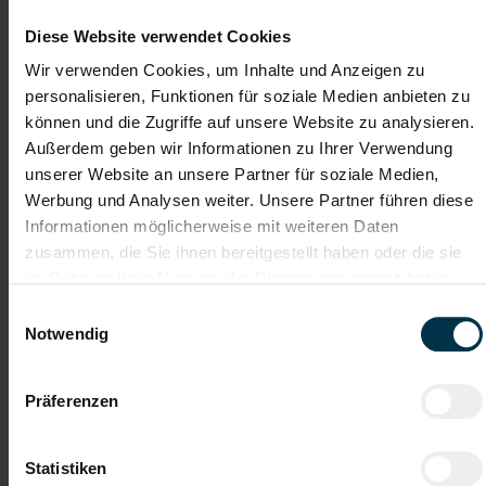
Mit WhatsApp bewerben
Diese Website verwendet Cookies
Wir verwenden Cookies, um Inhalte und Anzeigen zu
Jetzt bewerben
personalisieren, Funktionen für soziale Medien anbieten zu
können und die Zugriffe auf unsere Website zu analysieren.
Außerdem geben wir Informationen zu Ihrer Verwendung
unserer Website an unsere Partner für soziale Medien,
Details zu diesem Job anzeigen
Werbung und Analysen weiter. Unsere Partner führen diese
Informationen möglicherweise mit weiteren Daten
zusammen, die Sie ihnen bereitgestellt haben oder die sie
Lackiertechniker:in (m/w/d)
im Rahmen Ihrer Nutzung der Dienste gesammelt haben.
Einwilligungsauswahl
Nenzing, Vorarlberg
Notwendig
ab EUR 3.478,51
Vollzeit
Präferenzen
2-Schicht
Statistiken
Industrie / handwerkliches Gewerbe