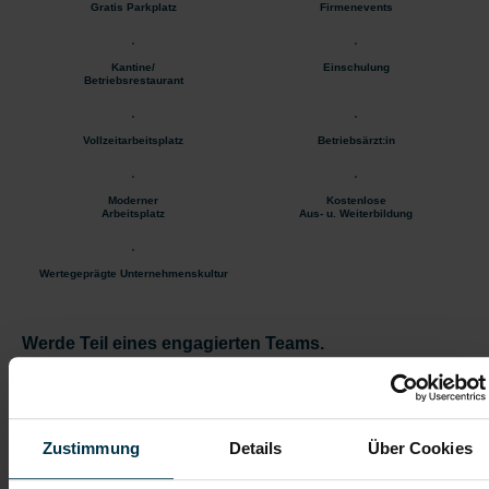
Gratis Parkplatz
Firmenevents
Kantine/
Einschulung
Betriebsrestaurant
Vollzeitarbeitsplatz
Betriebsärzt:in
Moderner
Kostenlose
Arbeitsplatz
Aus- u. Weiterbildung
Wertegeprägte Unternehmenskultur
Werde Teil eines engagierten Teams.
Übernimm Verantwortung für hochwertige
Stahlbauprojekte und gestalte deine Karriere aktiv.
Zustimmung
Details
Über Cookies