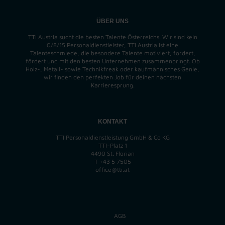
ÜBER UNS
TTI Austria sucht die besten Talente Österreichs. Wir sind kein
0/8/15 Personaldienstleister, TTI Austria ist eine
Talenteschmiede, die besondere Talente motiviert, fordert,
fördert und mit den besten Unternehmen zusammenbringt. Ob
Holz-, Metall- sowie Technikfreak oder kaufmännisches Genie,
wir finden
den perfekten
Job für deinen nächsten
Karrieresprung.
KONTAKT
TTI Personaldienstleistung GmbH & Co KG
TTI-Platz 1
4490 St. Florian
T
+43 5 7505
office@tti.at
AGB