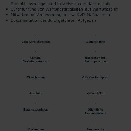
Produktionsanlagen und fallweise an der Haustechnik
Durchführung von Wartungstätigkeiten laut Wartungsplan
Mitwirken bei Verbesserungen bzw. KVP-Maßnahmen
Dokumentation der durchgeführten Aufgaben
Gute Erreichbarkeit
Weiterbildung
Kantine/
Integration ins
Betriebsrestaurant
Stammpersonal
Einschulung
Vollzeitarbeitsplatz
Getränke
Kaffee & Tee
Essenszuschuss
Öffentliche
Erreichbarkeit
Kostenlose
Teamevents