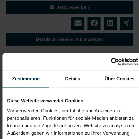
Jetzt bewerben
Details zu diesem Job anzeigen
Produktionsmitarbeiter:in in
Werndorf der Verpackung und
Sichtung - Vollzeit (m/w/d)
Zustimmung
Details
Über Cookies
Werndorf, Steiermark
ab EUR 3.009,18
Diese Website verwendet Cookies
Wir verwenden Cookies, um Inhalte und Anzeigen zu
Vollzeit
personalisieren, Funktionen für soziale Medien anbieten zu
Ab 3-Schicht
können und die Zugriffe auf unsere Website zu analysieren.
Energie / Pharma
Außerdem geben wir Informationen zu Ihrer Verwendung