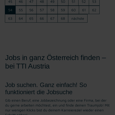
45
46
47
48
49
50
51
52
53
54
55
56
57
58
59
60
61
62
63
64
65
66
67
68
nächste
Jobs in ganz Österreich finden –
bei TTI Austria
Job suchen. Ganz einfach! So
funktioniert die Jobsuche
Gib einen Beruf, eine Jobbezeichnung oder eine Firma, bei der
du gerne arbeiten möchtest, ein und finde deinen Traumjob! Mit
nur wenigen Klicks bist du deinem Karreiereziel wieder einen
Schritt näher!