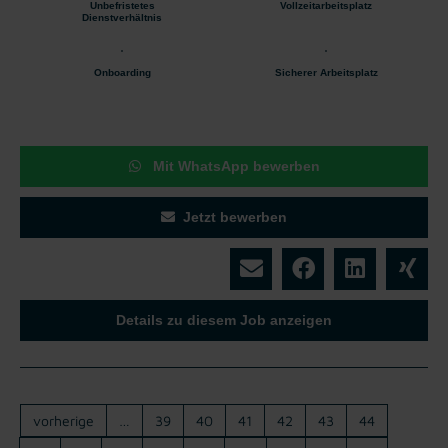
Unbefristetes
Vollzeitarbeitsplatz
Dienstverhältnis
Onboarding
Sicherer Arbeitsplatz
Mit WhatsApp bewerben
Jetzt bewerben
Details zu diesem Job anzeigen
vorherige
…
39
40
41
42
43
44