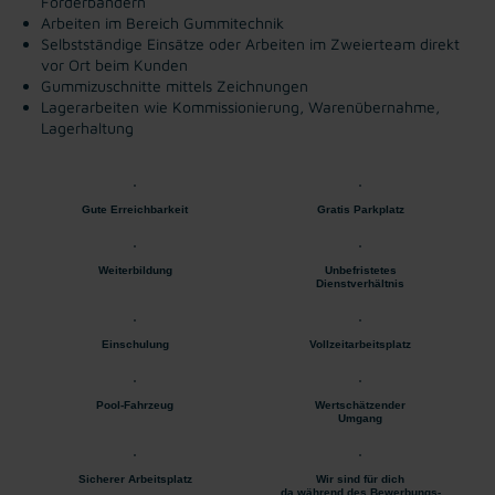
Förderbändern
Arbeiten im Bereich Gummitechnik
Selbstständige Einsätze oder Arbeiten im Zweierteam direkt
vor Ort beim Kunden
Gummizuschnitte mittels Zeichnungen
Lagerarbeiten wie Kommissionierung, Warenübernahme,
Lagerhaltung
Gute Erreichbarkeit
Gratis Parkplatz
Weiterbildung
Unbefristetes
Dienstverhältnis
Einschulung
Vollzeitarbeitsplatz
Pool-Fahrzeug
Wertschätzender
Umgang
Sicherer Arbeitsplatz
Wir sind für dich
da während des Bewerbungs-