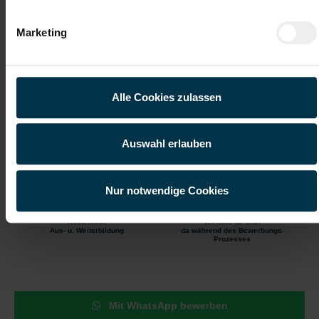
Produktionsbereich
Betreuung der Anlagen sowie Durchführung einfacher
Instandhaltungsarbeiten
Marketing
Schrittweises Einarbeiten in den Stahlherstellungsprozess auf
den vorhandenen Anlagen
Kranfahren (kabinengesteuert) im Stahlwerk
Bedienen eines Greifbaggers am Schrottplatz
Alle Cookies zulassen
Gute Erreichbarkeit
Gratis Parkplatz
Auswahl erlauben
Kantine/
Öffentliche
Betriebsrestaurant
Erreichbarkeit
Nur notwendige Cookies
Kostenlose
Wir sind für dich
Aus- u. Weiterbildung
da während des Bewerbungs-
Prozesses
Mit WhatsApp bewerben