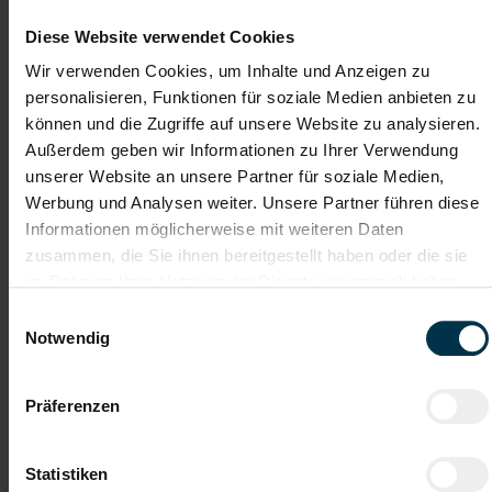
Details zu diesem Job anzeigen
Diese Website verwendet Cookies
Wir verwenden Cookies, um Inhalte und Anzeigen zu
personalisieren, Funktionen für soziale Medien anbieten zu
Mitarbeiter Schmelzmetallurgie
(m/w/d)
können und die Zugriffe auf unsere Website zu analysieren.
Außerdem geben wir Informationen zu Ihrer Verwendung
Linz, Oberösterreich
unserer Website an unsere Partner für soziale Medien,
Werbung und Analysen weiter. Unsere Partner führen diese
ab EUR 18,83
Informationen möglicherweise mit weiteren Daten
Vollzeit
zusammen, die Sie ihnen bereitgestellt haben oder die sie
im Rahmen Ihrer Nutzung der Dienste gesammelt haben.
Industrie / handwerkliches Gewerbe
Einwilligungsauswahl
ab sofort
Notwendig
Ihre Aufgaben
Präferenzen
Mitarbeit in der Abteilung Schmelzmetallurgie im laufenden
Produktionsbetrieb
Kennenlernen und Mitwirken im gesamten
Statistiken