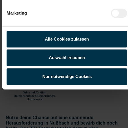
kontinuierlichen Verbesserung
Marketing
Gratis Parkplatz
Weiterbildung
Alle Cookies zulassen
Kantine/
Unbefristetes
Betriebsrestaurant
Dienstverhältnis
Auswahl erlauben
Einschulung
Vollzeitarbeitsplatz
Onboarding
Moderner
Nur notwendige Cookies
Arbeitsplatz
Wir sind für dich
da während des Bewerbungs-
Prozesses
Nutze deine Chance auf eine spannende
Herausforderung in Nußbach und bewirb dich noch