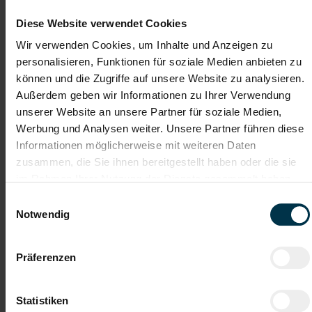
Maschinenbautechniker:in
Montage in Nußbach (m/w/d)
Diese Website verwendet Cookies
Wir verwenden Cookies, um Inhalte und Anzeigen zu
Nußbach, Oberösterreich
personalisieren, Funktionen für soziale Medien anbieten zu
ab EUR 3.478,51
können und die Zugriffe auf unsere Website zu analysieren.
Außerdem geben wir Informationen zu Ihrer Verwendung
Vollzeit
unserer Website an unsere Partner für soziale Medien,
Industrie / handwerkliches Gewerbe
Werbung und Analysen weiter. Unsere Partner führen diese
ab sofort
Informationen möglicherweise mit weiteren Daten
zusammen, die Sie ihnen bereitgestellt haben oder die sie
im Rahmen Ihrer Nutzung der Dienste gesammelt haben.
Das erwartet dich in Nußbach:
Einwilligungsauswahl
Montage und Zusammenbau von Sondermaschinen zur
Notwendig
Herstellung von Kunststoffprofilen
Mechanische Montage von Baugruppen nach technischen
Zeichnungen und Stücklisten
Präferenzen
Unterstützung bei der internen Inbetriebnahme und
Funktionsprüfung der Maschinen
Durchführung von Qualitäts-, Funktions- und Endkontrollen
Statistiken
Mitarbeit an Entwicklungs- und Optimierungsprojekten zur