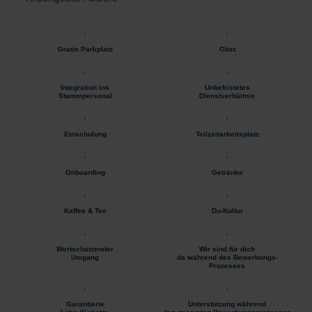
Gratis Parkplatz
Obst
Integration ins
Unbefristetes
Stammpersonal
Dienstverhältnis
Einschulung
Teilzeitarbeitsplatz
Onboarding
Getränke
Kaffee & Tee
Du-Kultur
Wertschätzender
Wir sind für dich
Umgang
da während des Bewerbungs-
Prozesses
Garantierte
Unterstützung während