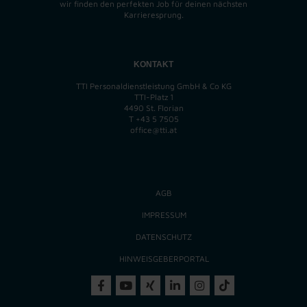
wir finden
den perfekten
Job für deinen nächsten
Karrieresprung.
KONTAKT
TTI Personaldienstleistung GmbH & Co KG
TTI-Platz 1
4490 St. Florian
T
+43 5 7505
office@tti.at
AGB
IMPRESSUM
DATENSCHUTZ
HINWEISGEBERPORTAL