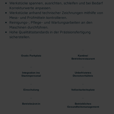
Werkstücke spannen, ausrichten, schleifen und bei Bedarf
Korrekturwerte anpassen.
Werkstücke anhand technischer Zeichnungen mithilfe von
Mess- und Prüfmitteln kontrollieren.
Reinigungs-, Pflege- und Wartungsarbeiten an den
Maschinen durchführen.
Hohe Qualitätsstandards in der Präzisionsfertigung
sicherstellen.
Gratis Parkplatz
Kantine/
Betriebsrestaurant
Integration ins
Unbefristetes
Stammpersonal
Dienstverhältnis
Einschulung
Vollzeitarbeitsplatz
Betriebsärzt:in
Betriebliches
Gesundheitsmanagement