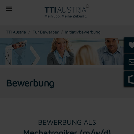
You are here:
TTI Austria
Für Bewerber
Initiativbewerbung
Bewerbung
BEWERBUNG ALS
Mechatroniker (m/w/d)