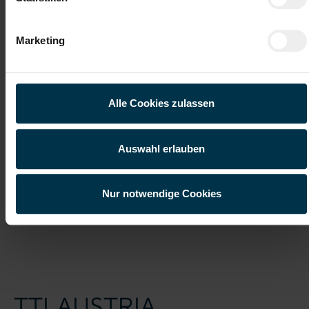
Ich habe die
Datenschutzerklärung
gelesen und verstanden
Marketing
und willige ein, dass meine personenbezogenen Daten im
Rahmen meiner Initiativbewerbung für die Dauer von drei
Jahren verarbeitet werden dürfen.*
Alle Cookies zulassen
Auswahl erlauben
Nur notwendige Cookies
Job suchen
TTI AUSTRIA