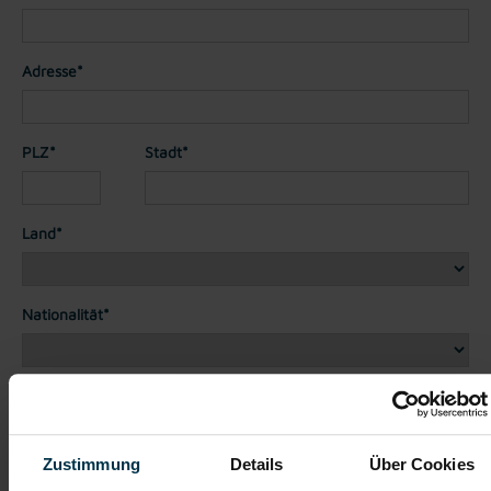
Adresse*
PLZ*
Stadt*
Land*
Nationalität*
Telefon*
Zustimmung
Details
Über Cookies
Dateianhänge (max. 30MB gesamt - Bilder, Word oder PDF)