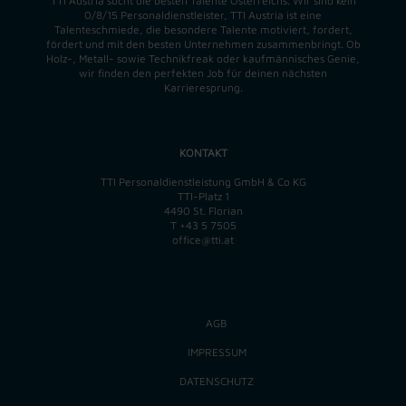
TTI Austria sucht die besten Talente Österreichs. Wir sind kein
0/8/15 Personaldienstleister, TTI Austria ist eine
Talenteschmiede, die besondere Talente motiviert, fordert,
fördert und mit den besten Unternehmen zusammenbringt. Ob
Holz-, Metall- sowie Technikfreak oder kaufmännisches Genie,
wir finden
den perfekten
Job für deinen nächsten
Karrieresprung.
KONTAKT
TTI Personaldienstleistung GmbH & Co KG
TTI-Platz 1
4490 St. Florian
T
+43 5 7505
office@tti.at
AGB
IMPRESSUM
DATENSCHUTZ