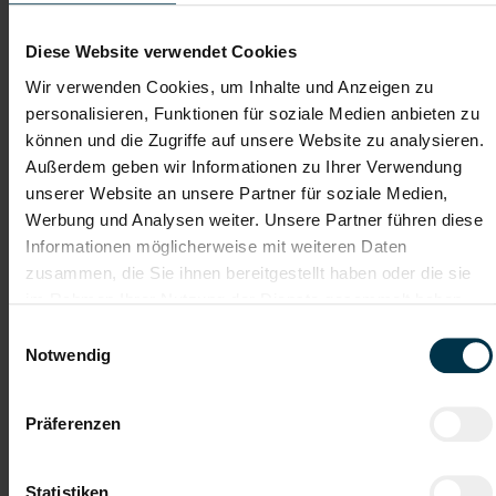
Lebenslauf
Diese Website verwendet Cookies
Wir verwenden Cookies, um Inhalte und Anzeigen zu
Bewerbungsschreiben
personalisieren, Funktionen für soziale Medien anbieten zu
können und die Zugriffe auf unsere Website zu analysieren.
Außerdem geben wir Informationen zu Ihrer Verwendung
unserer Website an unsere Partner für soziale Medien,
Empfehlungschreiben / Zeugnisse
Werbung und Analysen weiter. Unsere Partner führen diese
Informationen möglicherweise mit weiteren Daten
zusammen, die Sie ihnen bereitgestellt haben oder die sie
im Rahmen Ihrer Nutzung der Dienste gesammelt haben.
Datei 4
Einwilligungsauswahl
Notwendig
Datei 5
Präferenzen
Statistiken