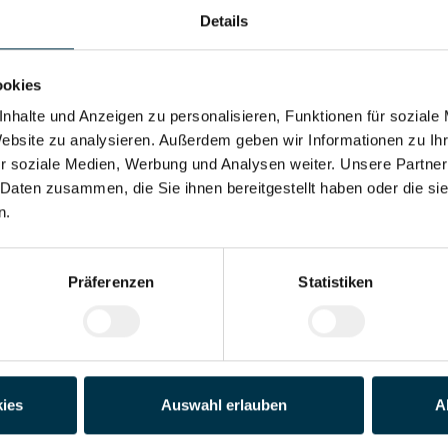
Details
Adresse*
ookies
Land*
nhalte und Anzeigen zu personalisieren, Funktionen für soziale
Website zu analysieren. Außerdem geben wir Informationen zu I
r soziale Medien, Werbung und Analysen weiter. Unsere Partner
Telefon*
 Daten zusammen, die Sie ihnen bereitgestellt haben oder die s
n.
der PDF)
Präferenzen
Statistiken
Datei 4
Datei 5
ies
Auswahl erlauben
A