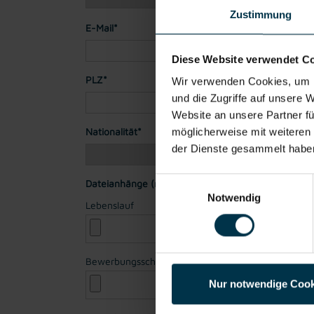
Zustimmung
E-Mail*
Diese Website verwendet C
PLZ*
Stadt*
Wir verwenden Cookies, um I
und die Zugriffe auf unsere 
Website an unsere Partner fü
Nationalität*
möglicherweise mit weiteren
der Dienste gesammelt habe
Einwilligungsauswahl
Dateianhänge (max. 30MB gesamt - Bilder, Word o
Notwendig
Lebenslauf
Bewerbungsschreiben
Nur notwendige Cook