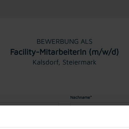
BEWERBUNG ALS
Facility-MitarbeiterIn (m/w/d)
Kalsdorf, Steiermark
Nachname*
Geburtstag*
(Sie müssen für ei