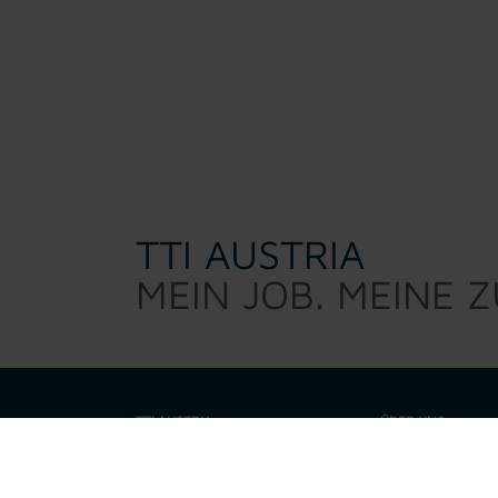
TTI AUSTRIA
MEIN JOB. MEINE 
TTI AUSTRIA
ÜBER UNS
TTI Austria sucht d
Warum TTI
sind kein 0/8/15 Per
eine Talenteschmie
Job suchen