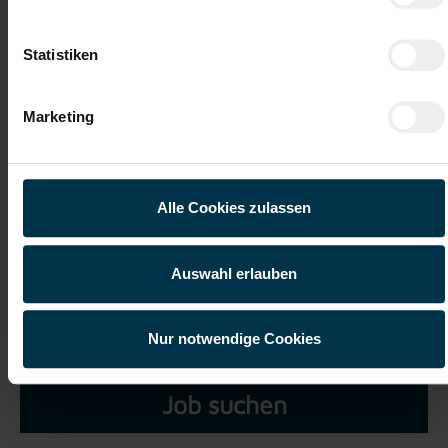
Datei 5
Statistiken
Marketing
Ich habe die
Datenschutzerklärung
gelesen und verstanden
und willige ein, dass meine personenbezogenen Daten im
Alle Cookies zulassen
Rahmen meiner Initiativbewerbung für die Dauer von drei
Jahren verarbeitet werden dürfen.*
Auswahl erlauben
Nur notwendige Cookies
Job suchen