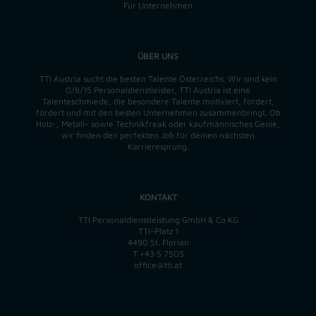
Für Unternehmen
ÜBER UNS
TTI Austria sucht die besten Talente Österreichs. Wir sind kein
0/8/15 Personaldienstleister, TTI Austria ist eine
Talenteschmiede, die besondere Talente motiviert, fordert,
fördert und mit den besten Unternehmen zusammenbringt. Ob
Holz-, Metall- sowie Technikfreak oder kaufmännisches Genie,
wir finden
den perfekten
Job für deinen nächsten
Karrieresprung.
KONTAKT
TTI Personaldienstleistung GmbH & Co KG
TTI-Platz 1
4490 St. Florian
T
+43 5 7505
office@tti.at