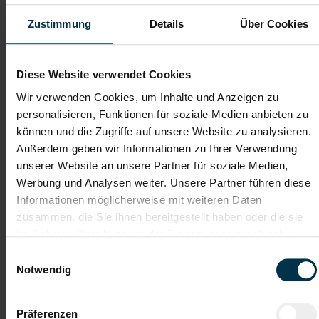
Telefon*
Zustimmung
Details
Über Cookies
Dateianhänge (max. 30MB gesamt - Bilder, Word oder PDF)
Diese Website verwendet Cookies
Lebenslauf
Wir verwenden Cookies, um Inhalte und Anzeigen zu
personalisieren, Funktionen für soziale Medien anbieten zu
können und die Zugriffe auf unsere Website zu analysieren.
Bewerbungsschreiben
Außerdem geben wir Informationen zu Ihrer Verwendung
unserer Website an unsere Partner für soziale Medien,
Werbung und Analysen weiter. Unsere Partner führen diese
Informationen möglicherweise mit weiteren Daten
Empfehlungschreiben / Zeugnisse
zusammen, die Sie ihnen bereitgestellt haben oder die sie
im Rahmen Ihrer Nutzung der Dienste gesammelt haben.
Einwilligungsauswahl
Notwendig
Datei 4
Präferenzen