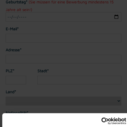
Geburtstag*
(Sie müssen für eine Bewerbung mindestens 15
Jahre alt sein!)
E-Mail*
Adresse*
PLZ*
Stadt*
Land*
Nationalität*