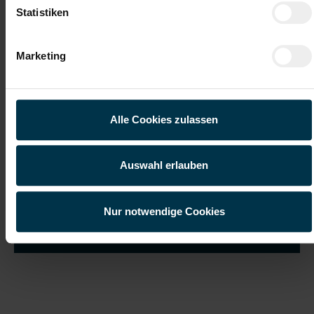
Statistiken
Marketing
Ich habe die
Datenschutzerklärung
gelesen und verstanden
und willige ein, dass meine personenbezogenen Daten im
Rahmen meiner Initiativbewerbung für die Dauer von drei
Jahren verarbeitet werden dürfen.*
Alle Cookies zulassen
Auswahl erlauben
Nur notwendige Cookies
Job suchen