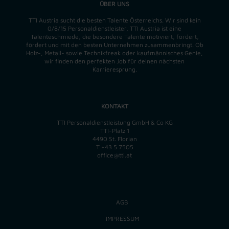
ÜBER UNS
TTI Austria sucht die besten Talente Österreichs. Wir sind kein
0/8/15 Personaldienstleister, TTI Austria ist eine
Talenteschmiede, die besondere Talente motiviert, fordert,
fördert und mit den besten Unternehmen zusammenbringt. Ob
Holz-, Metall- sowie Technikfreak oder kaufmännisches Genie,
wir finden
den perfekten
Job für deinen nächsten
Karrieresprung.
KONTAKT
TTI Personaldienstleistung GmbH & Co KG
TTI-Platz 1
4490 St. Florian
T
+43 5 7505
office@tti.at
AGB
IMPRESSUM