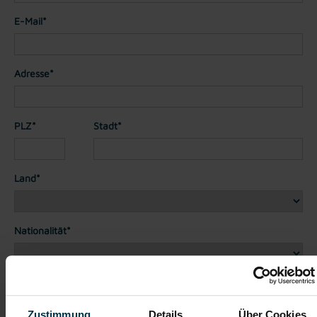
E-Mail*
Adresse*
PLZ*
Stadt*
Land*
Nationalität*
Telefon*
Zustimmung
Details
Über Cookies