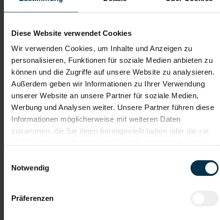
Dateianhänge (max. 30MB gesamt - Bilder, Word oder PDF)
Lebenslauf
Diese Website verwendet Cookies
Wir verwenden Cookies, um Inhalte und Anzeigen zu
personalisieren, Funktionen für soziale Medien anbieten zu
Bewerbungsschreiben
können und die Zugriffe auf unsere Website zu analysieren.
Außerdem geben wir Informationen zu Ihrer Verwendung
unserer Website an unsere Partner für soziale Medien,
Empfehlungschreiben / Zeugnisse
Werbung und Analysen weiter. Unsere Partner führen diese
Informationen möglicherweise mit weiteren Daten
zusammen, die Sie ihnen bereitgestellt haben oder die sie
im Rahmen Ihrer Nutzung der Dienste gesammelt haben.
Einwilligungsauswahl
Datei 4
Notwendig
Präferenzen
Datei 5