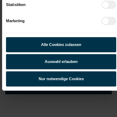
Statistiken
Marketing
Ich habe die
Datenschutzerklärung
gelesen und verstanden
und willige ein, dass meine personenbezogenen Daten im
Rahmen meiner Initiativbewerbung für die Dauer von drei
Jahren verarbeitet werden dürfen.*
Alle Cookies zulassen
Auswahl erlauben
Nur notwendige Cookies
Job suchen