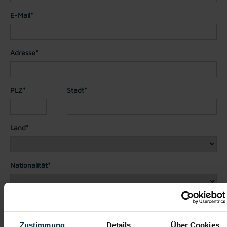
E-Mail*
Adresse*
PLZ*
Stadt*
Land*
Nationalität*
Telefon*
Zustimmung
Details
Über Cookies