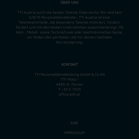
ÜBER UNS
TTI Austria sucht die besten Talente Österreichs. Wir sind kein
0/8/15 Personaldienstleister, TTI Austria ist eine
Talenteschmiede, die besondere Talente motiviert, fordert,
fördert und mit den besten Unternehmen zusammenbringt. Ob
Holz-, Metall- sowie Technikfreak oder kaufmännisches Genie,
wir finden
den perfekten
Job für deinen nächsten
Karrieresprung.
KONTAKT
TTI Personaldienstleistung GmbH & Co KG
TTI-Platz 1
4490 St. Florian
T
+43 5 7505
office@tti.at
AGB
IMPRESSUM