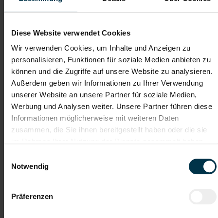
Dateianhänge (max. 30MB gesamt - Bilder, Word oder PDF)
Lebenslauf
Diese Website verwendet Cookies
Wir verwenden Cookies, um Inhalte und Anzeigen zu
personalisieren, Funktionen für soziale Medien anbieten zu
Bewerbungsschreiben
können und die Zugriffe auf unsere Website zu analysieren.
Außerdem geben wir Informationen zu Ihrer Verwendung
unserer Website an unsere Partner für soziale Medien,
Empfehlungschreiben / Zeugnisse
Werbung und Analysen weiter. Unsere Partner führen diese
Informationen möglicherweise mit weiteren Daten
zusammen, die Sie ihnen bereitgestellt haben oder die sie
im Rahmen Ihrer Nutzung der Dienste gesammelt haben.
Einwilligungsauswahl
Datei 4
Notwendig
Präferenzen
Datei 5