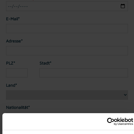
E-Mail*
Adresse*
PLZ*
Stadt*
Land*
Nationalität*
Telefon*