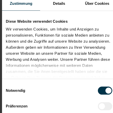
Zustimmung
Details
Über Cookies
Dateianhänge (max. 30MB gesamt - Bilder, Word oder PDF)
Diese Website verwendet Cookies
Lebenslauf
Wir verwenden Cookies, um Inhalte und Anzeigen zu
personalisieren, Funktionen für soziale Medien anbieten zu
können und die Zugriffe auf unsere Website zu analysieren.
Bewerbungsschreiben
Außerdem geben wir Informationen zu Ihrer Verwendung
unserer Website an unsere Partner für soziale Medien,
Werbung und Analysen weiter. Unsere Partner führen diese
Empfehlungschreiben / Zeugnisse
Informationen möglicherweise mit weiteren Daten
zusammen, die Sie ihnen bereitgestellt haben oder die sie
im Rahmen Ihrer Nutzung der Dienste gesammelt haben.
Einwilligungsauswahl
Notwendig
Datei 4
Präferenzen
Datei 5