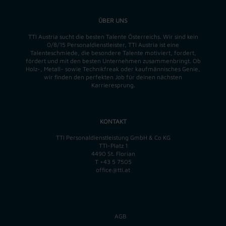
ÜBER UNS
TTI Austria sucht die besten Talente Österreichs. Wir sind kein
0/8/15 Personaldienstleister, TTI Austria ist eine
Talenteschmiede, die besondere Talente motiviert, fordert,
fördert und mit den besten Unternehmen zusammenbringt. Ob
Holz-, Metall- sowie Technikfreak oder kaufmännisches Genie,
wir finden
den perfekten
Job für deinen nächsten
Karrieresprung.
KONTAKT
TTI Personaldienstleistung GmbH & Co KG
TTI-Platz 1
4490 St. Florian
T
+43 5 7505
office@tti.at
AGB