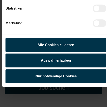
Statistiken
Marketing
Ich habe die
Datenschutzerklärung
gelesen und verstanden
und willige ein, dass meine personenbezogenen Daten im
Rahmen meiner Initiativbewerbung für die Dauer von drei
Alle Cookies zulassen
Jahren verarbeitet werden dürfen.*
Auswahl erlauben
Nur notwendige Cookies
Job suchen