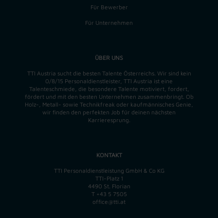
Für Bewerber
Für Unternehmen
ÜBER UNS
TTI Austria sucht die besten Talente Österreichs. Wir sind kein
0/8/15 Personaldienstleister, TTI Austria ist eine
Talenteschmiede, die besondere Talente motiviert, fordert,
fördert und mit den besten Unternehmen zusammenbringt. Ob
Holz-, Metall- sowie Technikfreak oder kaufmännisches Genie,
wir finden
den perfekten
Job für deinen nächsten
Karrieresprung.
KONTAKT
TTI Personaldienstleistung GmbH & Co KG
TTI-Platz 1
4490 St. Florian
T
+43 5 7505
office@tti.at