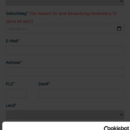
Geburtstag*
(Sie müssen für eine Bewerbung mindestens 15
Jahre alt sein!)
E-Mail*
Adresse*
PLZ*
Stadt*
Land*
Nationalität*