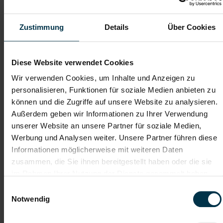
Zustimmung
Details
Über Cookies
Telefon*
Diese Website verwendet Cookies
Dateianhänge (max. 30MB gesamt - Bilder, Word oder PDF)
Wir verwenden Cookies, um Inhalte und Anzeigen zu
Lebenslauf
personalisieren, Funktionen für soziale Medien anbieten zu
können und die Zugriffe auf unsere Website zu analysieren.
Außerdem geben wir Informationen zu Ihrer Verwendung
Bewerbungsschreiben
unserer Website an unsere Partner für soziale Medien,
Werbung und Analysen weiter. Unsere Partner führen diese
Informationen möglicherweise mit weiteren Daten
zusammen, die Sie ihnen bereitgestellt haben oder die sie
Empfehlungschreiben / Zeugnisse
im Rahmen Ihrer Nutzung der Dienste gesammelt haben.
Einwilligungsauswahl
Notwendig
Datei 4