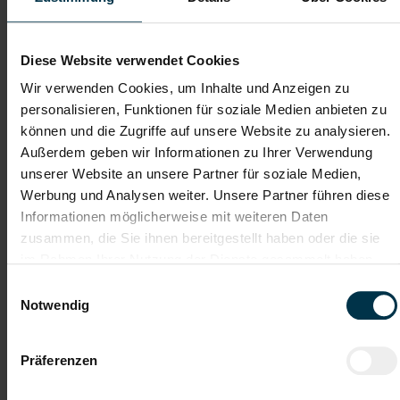
Dateianhänge (max. 30MB gesamt - Bilder, Word oder PDF)
Lebenslauf
Diese Website verwendet Cookies
Wir verwenden Cookies, um Inhalte und Anzeigen zu
personalisieren, Funktionen für soziale Medien anbieten zu
Bewerbungsschreiben
können und die Zugriffe auf unsere Website zu analysieren.
Außerdem geben wir Informationen zu Ihrer Verwendung
unserer Website an unsere Partner für soziale Medien,
Empfehlungschreiben / Zeugnisse
Werbung und Analysen weiter. Unsere Partner führen diese
Informationen möglicherweise mit weiteren Daten
zusammen, die Sie ihnen bereitgestellt haben oder die sie
im Rahmen Ihrer Nutzung der Dienste gesammelt haben.
Einwilligungsauswahl
Datei 4
Notwendig
Präferenzen
Datei 5