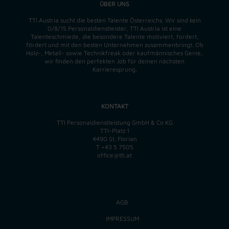
ÜBER UNS
TTI Austria sucht die besten Talente Österreichs. Wir sind kein
0/8/15 Personaldienstleister, TTI Austria ist eine
Talenteschmiede, die besondere Talente motiviert, fordert,
fördert und mit den besten Unternehmen zusammenbringt. Ob
Holz-, Metall- sowie Technikfreak oder kaufmännisches Genie,
wir finden
den perfekten
Job für deinen nächsten
Karrieresprung.
KONTAKT
TTI Personaldienstleistung GmbH & Co KG
TTI-Platz 1
4490 St. Florian
T
+43 5 7505
office@tti.at
AGB
IMPRESSUM