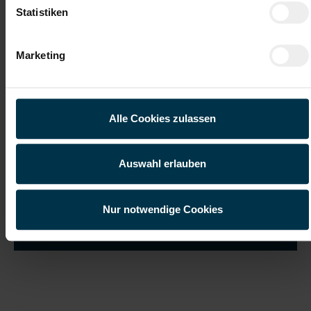
Statistiken
Marketing
Ich habe die
Datenschutzerklärung
gelesen und verstanden
und willige ein, dass meine personenbezogenen Daten im
Rahmen meiner Initiativbewerbung für die Dauer von drei
Jahren verarbeitet werden dürfen.*
Alle Cookies zulassen
Auswahl erlauben
Nur notwendige Cookies
Job suchen