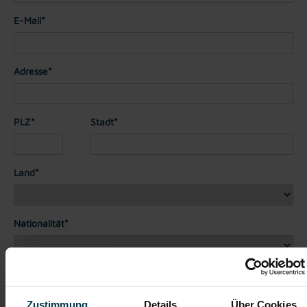
E-Mail*
Adresse*
PLZ*
Stadt*
Land*
Nationalität*
Telefon*
Zustimmung
Details
Über Cookies