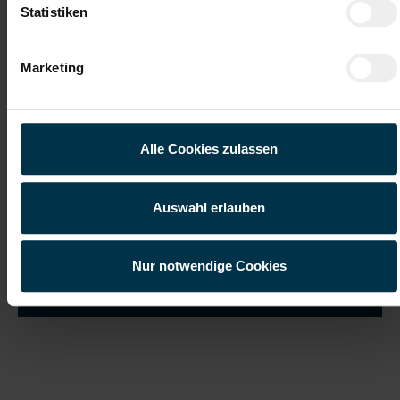
Statistiken
Marketing
Ich habe die
Datenschutzerklärung
gelesen und verstanden
und willige ein, dass meine personenbezogenen Daten im
Rahmen meiner Initiativbewerbung für die Dauer von drei
Jahren verarbeitet werden dürfen.*
Alle Cookies zulassen
Auswahl erlauben
Nur notwendige Cookies
Job suchen