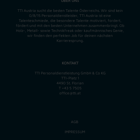
ÜBER UNS
TTI Austria sucht die besten Talente Österreichs. Wir sind kein
0/8/15 Personaldienstleister, TTI Austria ist eine
Talenteschmiede, die besondere Talente motiviert, fordert,
fördert und mit den besten Unternehmen zusammenbringt. Ob
Holz-, Metall- sowie Technikfreak oder kaufmännisches Genie,
wir finden
den perfekten
Job für deinen nächsten
Karrieresprung.
KONTAKT
TTI Personaldienstleistung GmbH & Co KG
TTI-Platz 1
4490 St. Florian
T
+43 5 7505
office@tti.at
AGB
IMPRESSUM