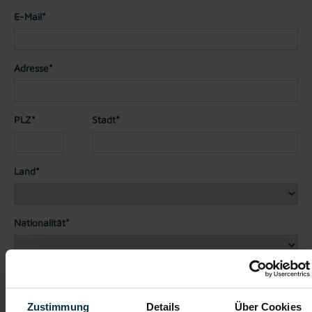
E-Mail*
Adresse*
PLZ*
Stadt*
Land*
Nationalität*
Telefon*
Zustimmung
Details
Über Cookies