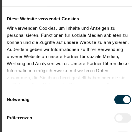
Dateianhänge (max. 30MB gesamt - Bilder, Word oder PDF)
Lebenslauf
Diese Website verwendet Cookies
Wir verwenden Cookies, um Inhalte und Anzeigen zu
personalisieren, Funktionen für soziale Medien anbieten zu
Bewerbungsschreiben
können und die Zugriffe auf unsere Website zu analysieren.
Außerdem geben wir Informationen zu Ihrer Verwendung
unserer Website an unsere Partner für soziale Medien,
Empfehlungschreiben / Zeugnisse
Werbung und Analysen weiter. Unsere Partner führen diese
Informationen möglicherweise mit weiteren Daten
zusammen, die Sie ihnen bereitgestellt haben oder die sie
im Rahmen Ihrer Nutzung der Dienste gesammelt haben.
Einwilligungsauswahl
Datei 4
Notwendig
Präferenzen
Datei 5