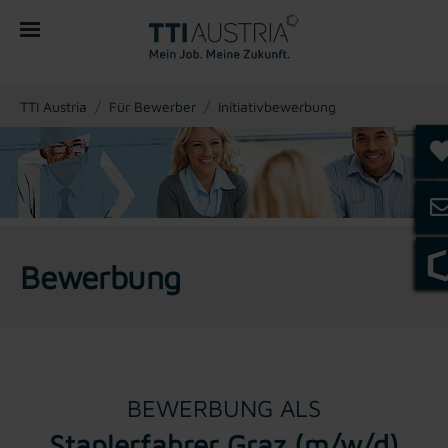
You are here:
TTI Austria
Für Bewerber
Initiativbewerbung
Bewerbung
BEWERBUNG ALS
Staplerfahrer Graz (m/w/d)