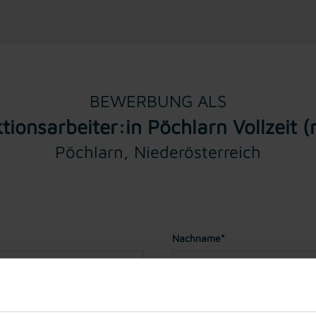
BEWERBUNG ALS
tionsarbeiter:in Pöchlarn Vollzeit 
Pöchlarn, Niederösterreich
Nachname*
Geburtstag*
(Sie müssen für ei