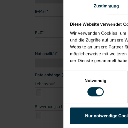
Zustimmung
E-Mail*
Diese Website verwendet C
PLZ*
Stadt*
Wir verwenden Cookies, um I
und die Zugriffe auf unsere 
Website an unsere Partner fü
Nationalität*
möglicherweise mit weiteren
der Dienste gesammelt habe
Einwilligungsauswahl
Dateianhänge (max. 30MB gesamt - Bilder, Word o
Notwendig
Lebenslauf
Bewerbungsschreiben
Nur notwendige Cook