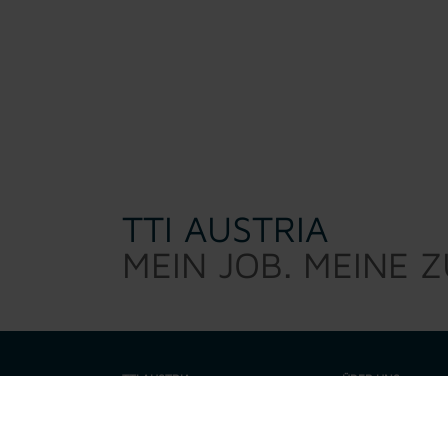
TTI AUSTRIA
MEIN JOB. MEINE 
TTI AUSTRIA
ÜBER UNS
TTI Austria sucht d
Warum TTI
sind kein 0/8/15 Per
eine Talenteschmie
Job suchen