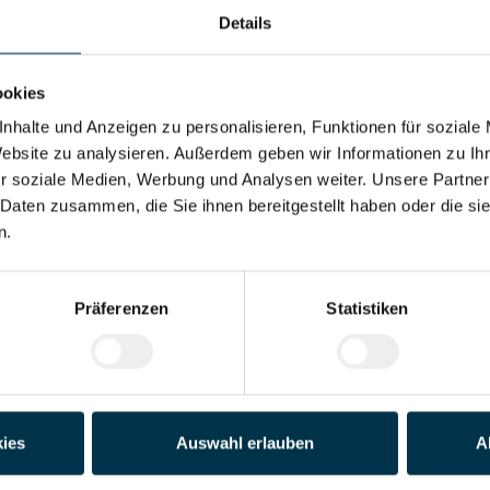
Details
Adresse*
ookies
Land*
nhalte und Anzeigen zu personalisieren, Funktionen für soziale
Website zu analysieren. Außerdem geben wir Informationen zu I
r soziale Medien, Werbung und Analysen weiter. Unsere Partner
Telefon*
 Daten zusammen, die Sie ihnen bereitgestellt haben oder die s
n.
der PDF)
Präferenzen
Statistiken
Datei 4
Datei 5
ies
Auswahl erlauben
A