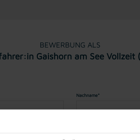
BEWERBUNG ALS
fahrer:in Gaishorn am See Vollzeit
Nachname*
Geburtstag*
(Sie müssen für ei