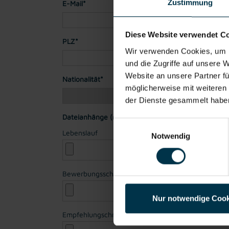
Zustimmung
E-Mail*
Diese Website verwendet C
PLZ*
Stadt*
Wir verwenden Cookies, um I
und die Zugriffe auf unsere 
Website an unsere Partner fü
Nationalität*
möglicherweise mit weiteren
der Dienste gesammelt habe
Dateianhänge (max. 30MB gesamt - Bilder, Word o
Einwilligungsauswahl
Lebenslauf
Notwendig
Bewerbungsschreiben
Nur notwendige Cook
Empfehlungschreiben / Zeugnisse