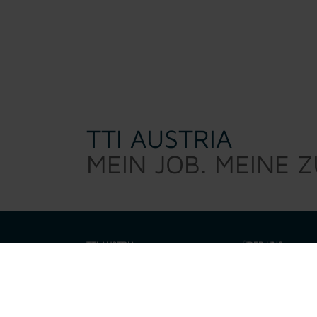
TTI AUSTRIA
MEIN JOB. MEINE 
TTI AUSTRIA
ÜBER UNS
TTI Austria sucht d
Warum TTI
sind kein 0/8/15 Per
eine Talenteschmie
Job suchen
motiviert, fordert,
Unternehmen zusam
Unsere Leistungen