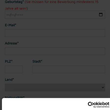
Geburtstag*
(Sie müssen für eine Bewerbung mindestens 15
Jahre alt sein!)
E-Mail*
Adresse*
PLZ*
Stadt*
Land*
Nationalität*