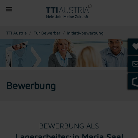
You are here:
TTI Austria
Für Bewerber
Initiativbewerbung
Bewerbung
BEWERBUNG ALS
Lagerarbeiter:in Maria Saal