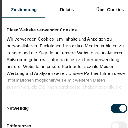
Telefon*
Zustimmung
Details
Über Cookies
Dateianhänge (max. 30MB gesamt - Bilder, Word oder PDF)
Diese Website verwendet Cookies
Lebenslauf
Wir verwenden Cookies, um Inhalte und Anzeigen zu
personalisieren, Funktionen für soziale Medien anbieten zu
können und die Zugriffe auf unsere Website zu analysieren.
Bewerbungsschreiben
Außerdem geben wir Informationen zu Ihrer Verwendung
unserer Website an unsere Partner für soziale Medien,
Werbung und Analysen weiter. Unsere Partner führen diese
Informationen möglicherweise mit weiteren Daten
Empfehlungschreiben / Zeugnisse
zusammen, die Sie ihnen bereitgestellt haben oder die sie
im Rahmen Ihrer Nutzung der Dienste gesammelt haben.
Einwilligungsauswahl
Notwendig
Datei 4
Präferenzen