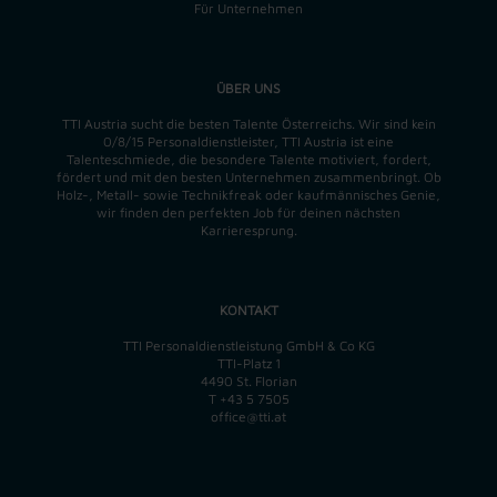
Für Unternehmen
ÜBER UNS
TTI Austria sucht die besten Talente Österreichs. Wir sind kein
0/8/15 Personaldienstleister, TTI Austria ist eine
Talenteschmiede, die besondere Talente motiviert, fordert,
fördert und mit den besten Unternehmen zusammenbringt. Ob
Holz-, Metall- sowie Technikfreak oder kaufmännisches Genie,
wir finden
den perfekten
Job für deinen nächsten
Karrieresprung.
KONTAKT
TTI Personaldienstleistung GmbH & Co KG
TTI-Platz 1
4490 St. Florian
T
+43 5 7505
office@tti.at