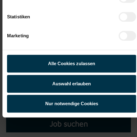
Datei 5
Statistiken
Marketing
Ich habe die
Datenschutzerklärung
gelesen und verstanden
und willige ein, dass meine personenbezogenen Daten im
Alle Cookies zulassen
Rahmen meiner Initiativbewerbung für die Dauer von drei
Jahren verarbeitet werden dürfen.*
Auswahl erlauben
Nur notwendige Cookies
Job suchen