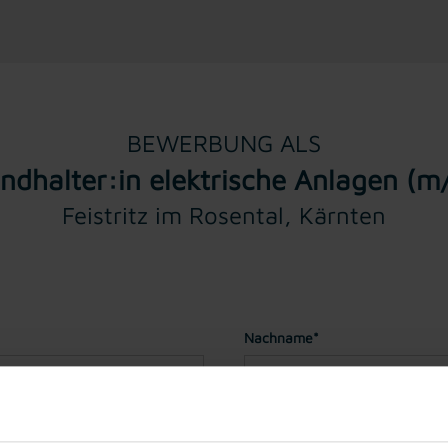
BEWERBUNG ALS
andhalter:in elektrische Anlagen (m
Feistritz im Rosental, Kärnten
Nachname*
Geburtstag*
(Sie müssen für ei