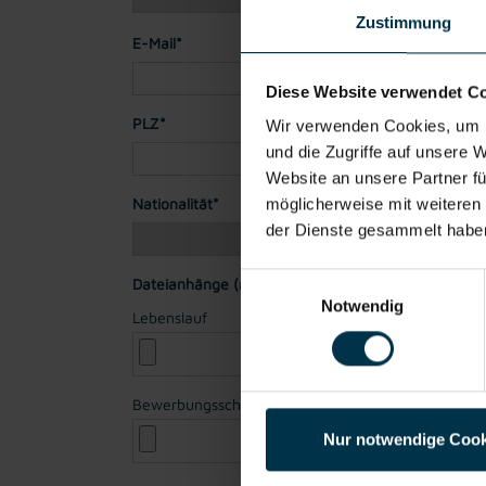
Zustimmung
E-Mail*
Diese Website verwendet C
PLZ*
Stadt*
Wir verwenden Cookies, um I
und die Zugriffe auf unsere 
Website an unsere Partner fü
Nationalität*
möglicherweise mit weiteren
der Dienste gesammelt habe
Einwilligungsauswahl
Dateianhänge (max. 30MB gesamt - Bilder, Word o
Notwendig
Lebenslauf
Bewerbungsschreiben
Nur notwendige Cook