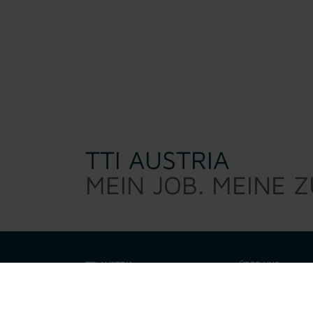
TTI AUSTRIA
MEIN JOB. MEINE 
TTI AUSTRIA
ÜBER UNS
TTI Austria sucht d
Warum TTI
sind kein 0/8/15 Per
eine Talenteschmie
Job suchen