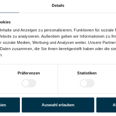
Details
Adresse*
ookies
Land*
nhalte und Anzeigen zu personalisieren, Funktionen für soziale
Website zu analysieren. Außerdem geben wir Informationen zu I
r soziale Medien, Werbung und Analysen weiter. Unsere Partner
Telefon*
 Daten zusammen, die Sie ihnen bereitgestellt haben oder die s
n.
der PDF)
Präferenzen
Statistiken
Datei 4
Datei 5
ies
Auswahl erlauben
A