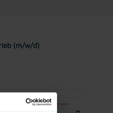
rieb (m/w/d)
ne Bewerbung mindestens 15 Jahre alt sein!)