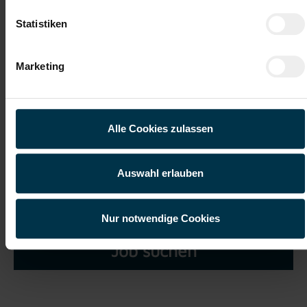
Statistiken
Marketing
Ich habe die
Datenschutzerklärung
gelesen und verstanden
und willige ein, dass meine personenbezogenen Daten im
Rahmen meiner Initiativbewerbung für die Dauer von drei
Alle Cookies zulassen
Jahren verarbeitet werden dürfen.*
Auswahl erlauben
Nur notwendige Cookies
Job suchen