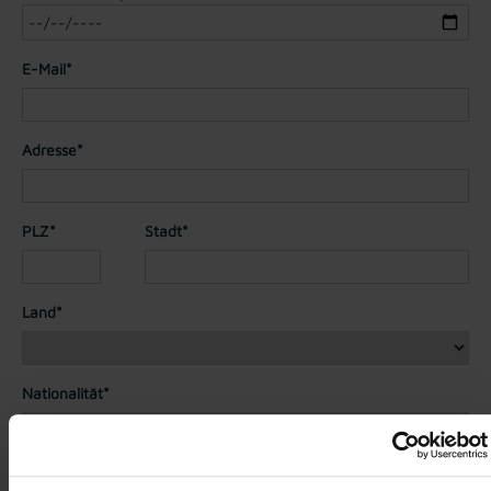
E-Mail*
Adresse*
PLZ*
Stadt*
Land*
Nationalität*
Telefon*