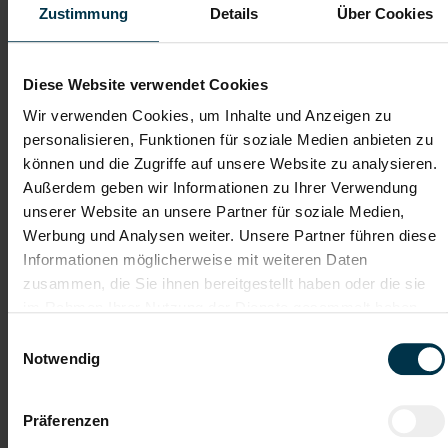
Zustimmung
Details
Über Cookies
Dateianhänge (max. 30MB gesamt - Bilder, Word oder PDF)
Diese Website verwendet Cookies
Lebenslauf
Wir verwenden Cookies, um Inhalte und Anzeigen zu
personalisieren, Funktionen für soziale Medien anbieten zu
können und die Zugriffe auf unsere Website zu analysieren.
Bewerbungsschreiben
Außerdem geben wir Informationen zu Ihrer Verwendung
unserer Website an unsere Partner für soziale Medien,
Werbung und Analysen weiter. Unsere Partner führen diese
Empfehlungschreiben / Zeugnisse
Informationen möglicherweise mit weiteren Daten
zusammen, die Sie ihnen bereitgestellt haben oder die sie
im Rahmen Ihrer Nutzung der Dienste gesammelt haben.
Einwilligungsauswahl
Notwendig
Datei 4
Präferenzen
Datei 5