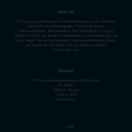
ÜBER UNS
TTI Austria sucht die besten Talente Österreichs. Wir sind kein
0/8/15 Personaldienstleister, TTI Austria ist eine
Talenteschmiede, die besondere Talente motiviert, fordert,
fördert und mit den besten Unternehmen zusammenbringt. Ob
Holz-, Metall- sowie Technikfreak oder kaufmännisches Genie,
wir finden
den perfekten
Job für deinen nächsten
Karrieresprung.
KONTAKT
TTI Personaldienstleistung GmbH & Co KG
TTI-Platz 1
4490 St. Florian
T
+43 5 7505
office@tti.at
AGB