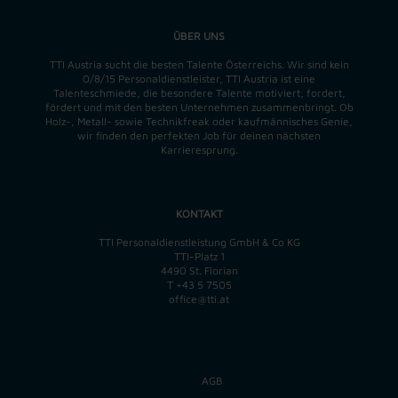
ÜBER UNS
TTI Austria sucht die besten Talente Österreichs. Wir sind kein
0/8/15 Personaldienstleister, TTI Austria ist eine
Talenteschmiede, die besondere Talente motiviert, fordert,
fördert und mit den besten Unternehmen zusammenbringt. Ob
Holz-, Metall- sowie Technikfreak oder kaufmännisches Genie,
wir finden
den perfekten
Job für deinen nächsten
Karrieresprung.
KONTAKT
TTI Personaldienstleistung GmbH & Co KG
TTI-Platz 1
4490 St. Florian
T
+43 5 7505
office@tti.at
AGB