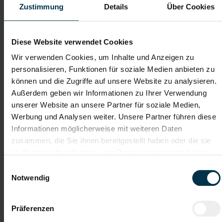
Zustimmung
Details
Über Cookies
Dateianhänge (max. 30MB gesamt - Bilder, Word oder PDF)
Diese Website verwendet Cookies
Lebenslauf
Wir verwenden Cookies, um Inhalte und Anzeigen zu
personalisieren, Funktionen für soziale Medien anbieten zu
können und die Zugriffe auf unsere Website zu analysieren.
Bewerbungsschreiben
Außerdem geben wir Informationen zu Ihrer Verwendung
unserer Website an unsere Partner für soziale Medien,
Werbung und Analysen weiter. Unsere Partner führen diese
Empfehlungschreiben / Zeugnisse
Informationen möglicherweise mit weiteren Daten
zusammen, die Sie ihnen bereitgestellt haben oder die sie
im Rahmen Ihrer Nutzung der Dienste gesammelt haben.
Einwilligungsauswahl
Notwendig
Datei 4
Präferenzen
Datei 5