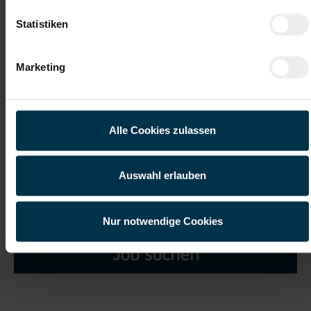
Statistiken
Marketing
Ich habe die
Datenschutzerklärung
gelesen und verstanden
und willige ein, dass meine personenbezogenen Daten im
Rahmen meiner Initiativbewerbung für die Dauer von drei
Alle Cookies zulassen
Jahren verarbeitet werden dürfen.*
Auswahl erlauben
Nur notwendige Cookies
Job suchen