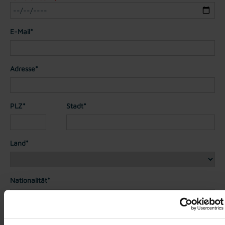
E-Mail*
Adresse*
PLZ*
Stadt*
Land*
Nationalität*
Telefon*