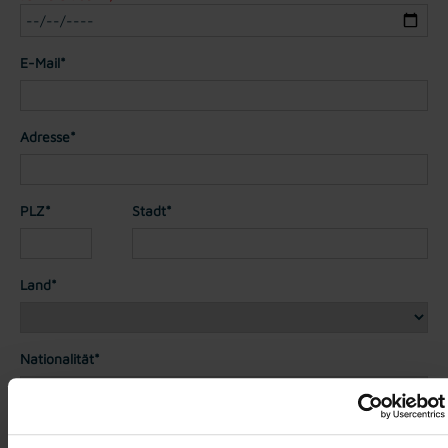
E-Mail*
Adresse*
PLZ*
Stadt*
Land*
Nationalität*
Telefon*