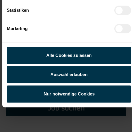
Statistiken
Marketing
Ich habe die
Datenschutzerklärung
gelesen und verstanden
und willige ein, dass meine personenbezogenen Daten im
Rahmen meiner Initiativbewerbung für die Dauer von drei
Alle Cookies zulassen
Jahren verarbeitet werden dürfen.*
Auswahl erlauben
Nur notwendige Cookies
Job suchen