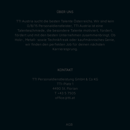
ÜBER UNS
TTI Austria sucht die besten Talente Österreichs. Wir sind kein
0/8/15 Personaldienstleister, TTI Austria ist eine
Talenteschmiede, die besondere Talente motiviert, fordert,
fördert und mit den besten Unternehmen zusammenbringt. Ob
Holz-, Metall- sowie Technikfreak oder kaufmännisches Genie,
wir finden
den perfekten
Job für deinen nächsten
Karrieresprung.
KONTAKT
TTI Personaldienstleistung GmbH & Co KG
TTI-Platz 1
4490 St. Florian
T
+43 5 7505
office@tti.at
AGB