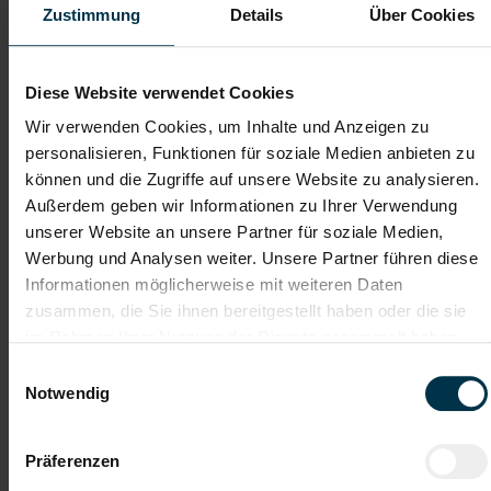
Zustimmung
Details
Über Cookies
Dateianhänge (max. 30MB gesamt - Bilder, Word oder PDF)
Diese Website verwendet Cookies
Lebenslauf
Wir verwenden Cookies, um Inhalte und Anzeigen zu
personalisieren, Funktionen für soziale Medien anbieten zu
können und die Zugriffe auf unsere Website zu analysieren.
Bewerbungsschreiben
Außerdem geben wir Informationen zu Ihrer Verwendung
unserer Website an unsere Partner für soziale Medien,
Werbung und Analysen weiter. Unsere Partner führen diese
Empfehlungschreiben / Zeugnisse
Informationen möglicherweise mit weiteren Daten
zusammen, die Sie ihnen bereitgestellt haben oder die sie
im Rahmen Ihrer Nutzung der Dienste gesammelt haben.
Einwilligungsauswahl
Notwendig
Datei 4
Präferenzen
Datei 5