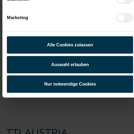
Ich habe die
Datenschutzerklärung
gelesen und verstanden
Marketing
und willige ein, dass meine personenbezogenen Daten im
Rahmen meiner Initiativbewerbung für die Dauer von drei
Jahren verarbeitet werden dürfen.*
Alle Cookies zulassen
Auswahl erlauben
Nur notwendige Cookies
Job suchen
TTI AUSTRIA