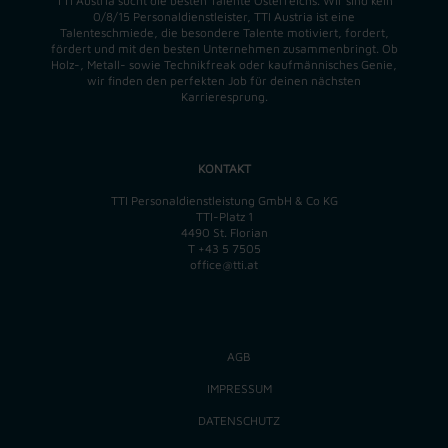
TTI Austria sucht die besten Talente Österreichs. Wir sind kein
0/8/15 Personaldienstleister, TTI Austria ist eine
Talenteschmiede, die besondere Talente motiviert, fordert,
fördert und mit den besten Unternehmen zusammenbringt. Ob
Holz-, Metall- sowie Technikfreak oder kaufmännisches Genie,
wir finden
den perfekten
Job für deinen nächsten
Karrieresprung.
KONTAKT
TTI Personaldienstleistung GmbH & Co KG
TTI-Platz 1
4490 St. Florian
T
+43 5 7505
office@tti.at
AGB
IMPRESSUM
DATENSCHUTZ