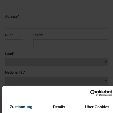
Adresse*
PLZ*
Stadt*
Land*
Nationalität*
Telefon*
Zustimmung
Details
Über Cookies
Dateianhänge (max. 30MB gesamt - Bilder, Word oder PDF)