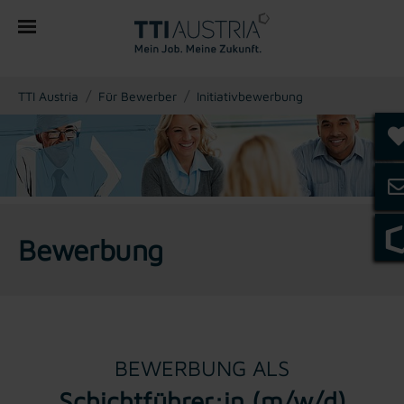
You are here:
TTI Austria
Für Bewerber
Initiativbewerbung
Bewerbung
BEWERBUNG ALS
Schichtführer:in (m/w/d)