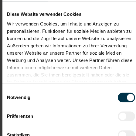
Lebenslauf
Diese Website verwendet Cookies
Wir verwenden Cookies, um Inhalte und Anzeigen zu
Bewerbungsschreiben
personalisieren, Funktionen für soziale Medien anbieten zu
können und die Zugriffe auf unsere Website zu analysieren.
Außerdem geben wir Informationen zu Ihrer Verwendung
unserer Website an unsere Partner für soziale Medien,
Empfehlungschreiben / Zeugnisse
Werbung und Analysen weiter. Unsere Partner führen diese
Informationen möglicherweise mit weiteren Daten
zusammen, die Sie ihnen bereitgestellt haben oder die sie
im Rahmen Ihrer Nutzung der Dienste gesammelt haben.
Datei 4
Einwilligungsauswahl
Notwendig
Datei 5
Präferenzen
Statistiken