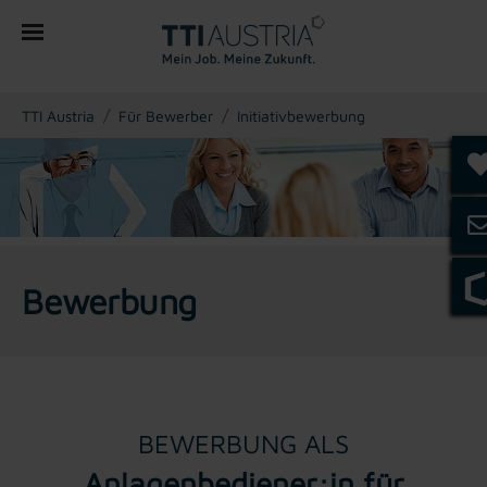
You are here:
TTI Austria
Für Bewerber
Initiativbewerbung
Bewerbung
BEWERBUNG ALS
Anlagenbediener:in für