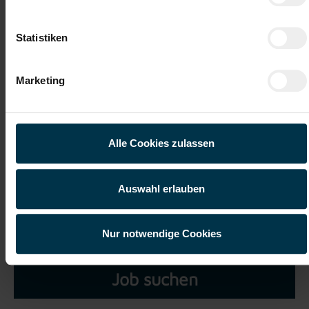
Datei 5
Statistiken
Marketing
Ich habe die
Datenschutzerklärung
gelesen und verstanden
und willige ein, dass meine personenbezogenen Daten im
Alle Cookies zulassen
Rahmen meiner Initiativbewerbung für die Dauer von drei
Jahren verarbeitet werden dürfen.*
Auswahl erlauben
Nur notwendige Cookies
Job suchen