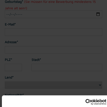
Geburtstag*
(Sie müssen für eine Bewerbung mindestens 15
Jahre alt sein!)
E-Mail*
Adresse*
PLZ*
Stadt*
Land*
Nationalität*