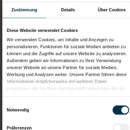
Telefon*
Zustimmung
Details
Über Cookies
Dateianhänge (max. 30MB gesamt - Bilder, Word oder PDF)
Diese Website verwendet Cookies
Lebenslauf
Wir verwenden Cookies, um Inhalte und Anzeigen zu
personalisieren, Funktionen für soziale Medien anbieten zu
können und die Zugriffe auf unsere Website zu analysieren.
Bewerbungsschreiben
Außerdem geben wir Informationen zu Ihrer Verwendung
unserer Website an unsere Partner für soziale Medien,
Werbung und Analysen weiter. Unsere Partner führen diese
Informationen möglicherweise mit weiteren Daten
Empfehlungschreiben / Zeugnisse
zusammen, die Sie ihnen bereitgestellt haben oder die sie
im Rahmen Ihrer Nutzung der Dienste gesammelt haben.
Einwilligungsauswahl
Notwendig
Datei 4
Präferenzen