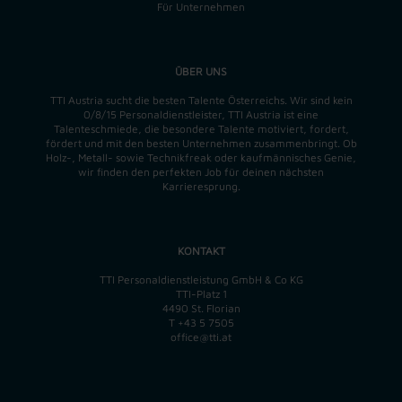
Für Unternehmen
ÜBER UNS
TTI Austria sucht die besten Talente Österreichs. Wir sind kein
0/8/15 Personaldienstleister, TTI Austria ist eine
Talenteschmiede, die besondere Talente motiviert, fordert,
fördert und mit den besten Unternehmen zusammenbringt. Ob
Holz-, Metall- sowie Technikfreak oder kaufmännisches Genie,
wir finden
den perfekten
Job für deinen nächsten
Karrieresprung.
KONTAKT
TTI Personaldienstleistung GmbH & Co KG
TTI-Platz 1
4490 St. Florian
T
+43 5 7505
office@tti.at