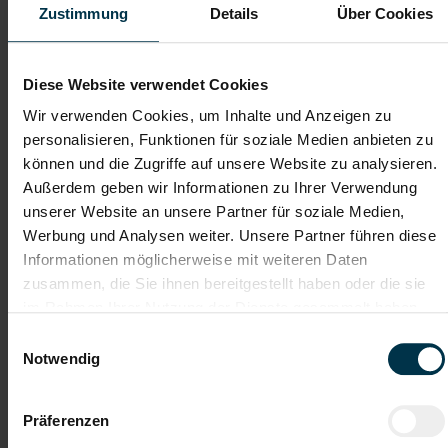
Zustimmung
Details
Über Cookies
Dateianhänge (max. 30MB gesamt - Bilder, Word oder PDF)
Diese Website verwendet Cookies
Lebenslauf
Wir verwenden Cookies, um Inhalte und Anzeigen zu
personalisieren, Funktionen für soziale Medien anbieten zu
können und die Zugriffe auf unsere Website zu analysieren.
Bewerbungsschreiben
Außerdem geben wir Informationen zu Ihrer Verwendung
unserer Website an unsere Partner für soziale Medien,
Werbung und Analysen weiter. Unsere Partner führen diese
Empfehlungschreiben / Zeugnisse
Informationen möglicherweise mit weiteren Daten
zusammen, die Sie ihnen bereitgestellt haben oder die sie
im Rahmen Ihrer Nutzung der Dienste gesammelt haben.
Einwilligungsauswahl
Notwendig
Datei 4
Präferenzen
Datei 5