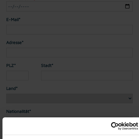
E-Mail*
Adresse*
PLZ*
Stadt*
Land*
Nationalität*
Telefon*