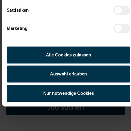
Statistiken
Marketing
Ich habe die
Datenschutzerklärung
gelesen und verstanden
und willige ein, dass meine personenbezogenen Daten im
Rahmen meiner Initiativbewerbung für die Dauer von drei
Alle Cookies zulassen
Jahren verarbeitet werden dürfen.*
Auswahl erlauben
Nur notwendige Cookies
Job suchen