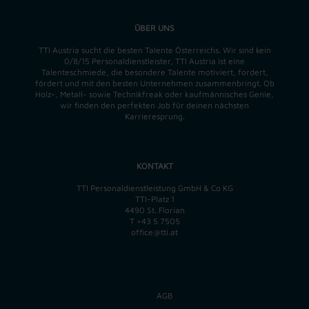
ÜBER UNS
TTI Austria sucht die besten Talente Österreichs. Wir sind kein
0/8/15 Personaldienstleister, TTI Austria ist eine
Talenteschmiede, die besondere Talente motiviert, fordert,
fördert und mit den besten Unternehmen zusammenbringt. Ob
Holz-, Metall- sowie Technikfreak oder kaufmännisches Genie,
wir finden
den perfekten
Job für deinen nächsten
Karrieresprung.
KONTAKT
TTI Personaldienstleistung GmbH & Co KG
TTI-Platz 1
4490 St. Florian
T
+43 5 7505
office@tti.at
AGB