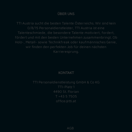
ÜBER UNS
TTI Austria sucht die besten Talente Österreichs. Wir sind kein
0/8/15 Personaldienstleister, TTI Austria ist eine
Talenteschmiede, die besondere Talente motiviert, fordert,
fördert und mit den besten Unternehmen zusammenbringt. Ob
Holz-, Metall- sowie Technikfreak oder kaufmännisches Genie,
wir finden
den perfekten
Job für deinen nächsten
Karrieresprung.
KONTAKT
TTI Personaldienstleistung GmbH & Co KG
TTI-Platz 1
4490 St. Florian
T
+43 5 7505
office@tti.at
AGB