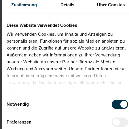
Zustimmung
Details
Über Cookies
Dateianhänge (max. 30MB gesamt - Bilder, Word oder PDF)
Diese Website verwendet Cookies
Lebenslauf
Wir verwenden Cookies, um Inhalte und Anzeigen zu
personalisieren, Funktionen für soziale Medien anbieten zu
können und die Zugriffe auf unsere Website zu analysieren.
Bewerbungsschreiben
Außerdem geben wir Informationen zu Ihrer Verwendung
unserer Website an unsere Partner für soziale Medien,
Werbung und Analysen weiter. Unsere Partner führen diese
Empfehlungschreiben / Zeugnisse
Informationen möglicherweise mit weiteren Daten
zusammen, die Sie ihnen bereitgestellt haben oder die sie
im Rahmen Ihrer Nutzung der Dienste gesammelt haben.
Einwilligungsauswahl
Notwendig
Datei 4
Präferenzen
Datei 5