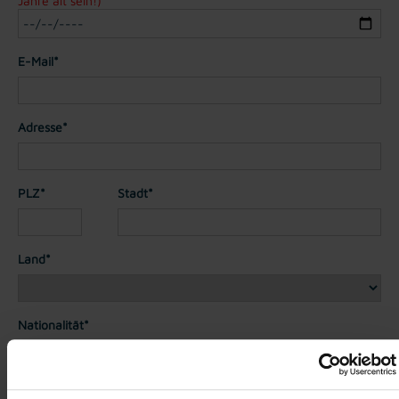
Jahre alt sein!)
E-Mail*
Adresse*
PLZ*
Stadt*
Land*
Nationalität*
Telefon*