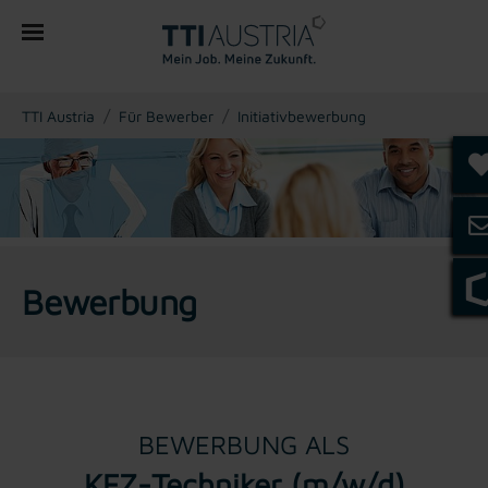
You are here:
TTI Austria
Für Bewerber
Initiativbewerbung
Bewerbung
BEWERBUNG ALS
KFZ-Techniker (m/w/d)