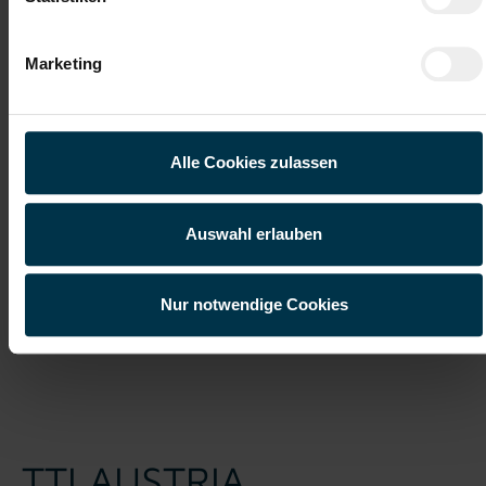
Ich habe die
Datenschutzerklärung
gelesen und verstanden
Marketing
und willige ein, dass meine personenbezogenen Daten im
Rahmen meiner Initiativbewerbung für die Dauer von drei
Jahren verarbeitet werden dürfen.*
Alle Cookies zulassen
Auswahl erlauben
Nur notwendige Cookies
Job suchen
TTI AUSTRIA