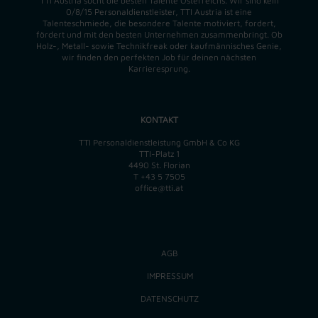
TTI Austria sucht die besten Talente Österreichs. Wir sind kein
0/8/15 Personaldienstleister, TTI Austria ist eine
Talenteschmiede, die besondere Talente motiviert, fordert,
fördert und mit den besten Unternehmen zusammenbringt. Ob
Holz-, Metall- sowie Technikfreak oder kaufmännisches Genie,
wir finden
den perfekten
Job für deinen nächsten
Karrieresprung.
KONTAKT
TTI Personaldienstleistung GmbH & Co KG
TTI-Platz 1
4490 St. Florian
T
+43 5 7505
office@tti.at
AGB
IMPRESSUM
DATENSCHUTZ