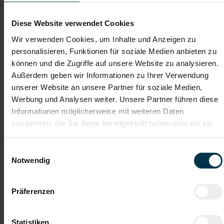
Lebenslauf
Diese Website verwendet Cookies
Wir verwenden Cookies, um Inhalte und Anzeigen zu
Bewerbungsschreiben
personalisieren, Funktionen für soziale Medien anbieten zu
können und die Zugriffe auf unsere Website zu analysieren.
Außerdem geben wir Informationen zu Ihrer Verwendung
unserer Website an unsere Partner für soziale Medien,
Empfehlungschreiben / Zeugnisse
Werbung und Analysen weiter. Unsere Partner führen diese
Informationen möglicherweise mit weiteren Daten
zusammen, die Sie ihnen bereitgestellt haben oder die sie
im Rahmen Ihrer Nutzung der Dienste gesammelt haben.
Datei 4
Einwilligungsauswahl
Notwendig
Datei 5
Präferenzen
Statistiken