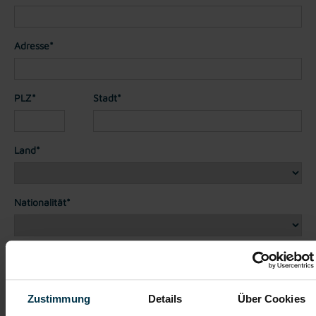
Adresse*
PLZ*
Stadt*
Land*
Nationalität*
Telefon*
Zustimmung
Details
Über Cookies
Dateianhänge (max. 30MB gesamt - Bilder, Word oder PDF)