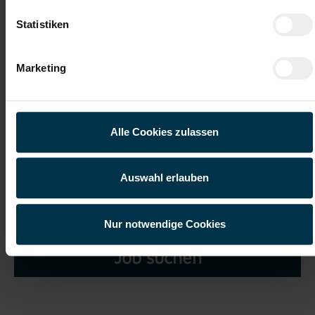
Statistiken
Marketing
Ich habe die
Datenschutzerklärung
gelesen und verstanden
und willige ein, dass meine personenbezogenen Daten im
Rahmen meiner Initiativbewerbung für die Dauer von drei
Alle Cookies zulassen
Jahren verarbeitet werden dürfen.*
Auswahl erlauben
Nur notwendige Cookies
Job suchen