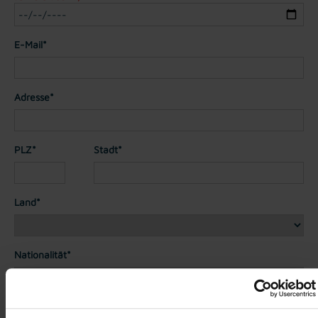
E-Mail*
Adresse*
PLZ*
Stadt*
Land*
Nationalität*
Telefon*