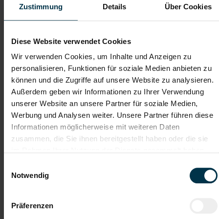
Zustimmung
Details
Über Cookies
Dateianhänge (max. 30MB gesamt - Bilder, Word oder PDF)
Diese Website verwendet Cookies
Lebenslauf
Wir verwenden Cookies, um Inhalte und Anzeigen zu
personalisieren, Funktionen für soziale Medien anbieten zu
können und die Zugriffe auf unsere Website zu analysieren.
Bewerbungsschreiben
Außerdem geben wir Informationen zu Ihrer Verwendung
unserer Website an unsere Partner für soziale Medien,
Werbung und Analysen weiter. Unsere Partner führen diese
Empfehlungschreiben / Zeugnisse
Informationen möglicherweise mit weiteren Daten
zusammen, die Sie ihnen bereitgestellt haben oder die sie
im Rahmen Ihrer Nutzung der Dienste gesammelt haben.
Einwilligungsauswahl
Notwendig
Datei 4
Präferenzen
Datei 5