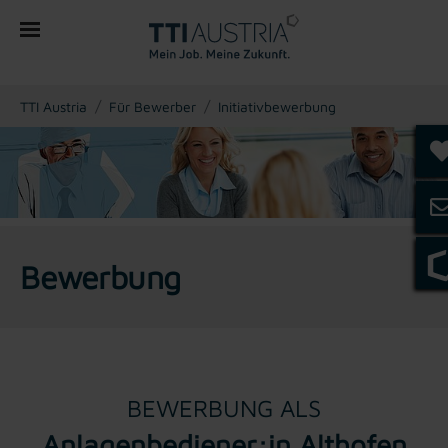
You are here:
TTI Austria
Für Bewerber
Initiativbewerbung
Bewerbung
BEWERBUNG ALS
Anlagenbediener:in Althofen