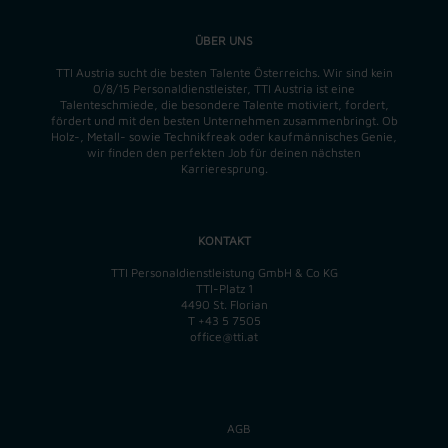
ÜBER UNS
TTI Austria sucht die besten Talente Österreichs. Wir sind kein
0/8/15 Personaldienstleister, TTI Austria ist eine
Talenteschmiede, die besondere Talente motiviert, fordert,
fördert und mit den besten Unternehmen zusammenbringt. Ob
Holz-, Metall- sowie Technikfreak oder kaufmännisches Genie,
wir finden
den perfekten
Job für deinen nächsten
Karrieresprung.
KONTAKT
TTI Personaldienstleistung GmbH & Co KG
TTI-Platz 1
4490 St. Florian
T
+43 5 7505
office@tti.at
AGB