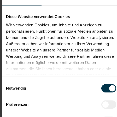
Dateianhänge (max. 30MB gesamt - Bilder, Word oder PDF)
Lebenslauf
Diese Website verwendet Cookies
Wir verwenden Cookies, um Inhalte und Anzeigen zu
personalisieren, Funktionen für soziale Medien anbieten zu
Bewerbungsschreiben
können und die Zugriffe auf unsere Website zu analysieren.
Außerdem geben wir Informationen zu Ihrer Verwendung
unserer Website an unsere Partner für soziale Medien,
Empfehlungschreiben / Zeugnisse
Werbung und Analysen weiter. Unsere Partner führen diese
Informationen möglicherweise mit weiteren Daten
zusammen, die Sie ihnen bereitgestellt haben oder die sie
im Rahmen Ihrer Nutzung der Dienste gesammelt haben.
Einwilligungsauswahl
Datei 4
Notwendig
Präferenzen
Datei 5