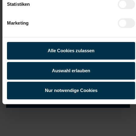
Statistiken
Marketing
Ich habe die
Datenschutzerklärung
gelesen und verstanden
und willige ein, dass meine personenbezogenen Daten im
Rahmen meiner Initiativbewerbung für die Dauer von drei
Jahren verarbeitet werden dürfen.*
Alle Cookies zulassen
Auswahl erlauben
Nur notwendige Cookies
Job suchen