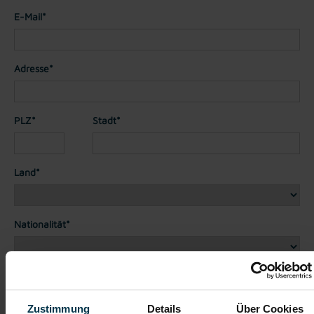
E-Mail*
Adresse*
PLZ*
Stadt*
Land*
Nationalität*
Telefon*
Zustimmung
Details
Über Cookies