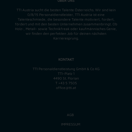
ÜBER UNS
TTI Austria sucht die besten Talente Österreichs. Wir sind kein
0/8/15 Personaldienstleister, TTI Austria ist eine
Talenteschmiede, die besondere Talente motiviert, fordert,
fördert und mit den besten Unternehmen zusammenbringt. Ob
Holz-, Metall- sowie Technikfreak oder kaufmännisches Genie,
wir finden
den perfekten
Job für deinen nächsten
Karrieresprung.
KONTAKT
TTI Personaldienstleistung GmbH & Co KG
TTI-Platz 1
4490 St. Florian
T
+43 5 7505
office@tti.at
AGB
IMPRESSUM