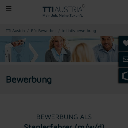
You are here:
TTI Austria
Für Bewerber
Initiativbewerbung
Bewerbung
BEWERBUNG ALS
Staplerfahrer (m/w/d)