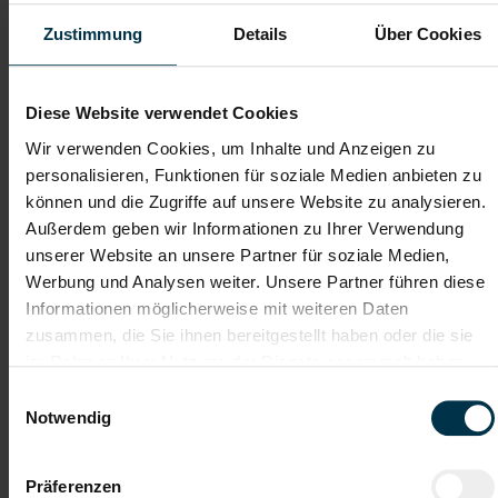
Telefon*
Zustimmung
Details
Über Cookies
Dateianhänge (max. 30MB gesamt - Bilder, Word oder PDF)
Diese Website verwendet Cookies
Lebenslauf
Wir verwenden Cookies, um Inhalte und Anzeigen zu
personalisieren, Funktionen für soziale Medien anbieten zu
können und die Zugriffe auf unsere Website zu analysieren.
Bewerbungsschreiben
Außerdem geben wir Informationen zu Ihrer Verwendung
unserer Website an unsere Partner für soziale Medien,
Werbung und Analysen weiter. Unsere Partner führen diese
Informationen möglicherweise mit weiteren Daten
Empfehlungschreiben / Zeugnisse
zusammen, die Sie ihnen bereitgestellt haben oder die sie
im Rahmen Ihrer Nutzung der Dienste gesammelt haben.
Einwilligungsauswahl
Notwendig
Datei 4
Präferenzen