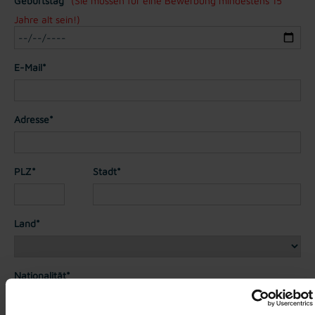
Geburtstag*
(Sie müssen für eine Bewerbung mindestens 15
Jahre alt sein!)
E-Mail*
Adresse*
PLZ*
Stadt*
Land*
Nationalität*