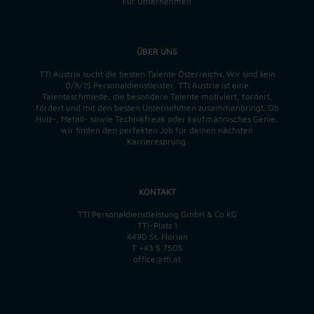
Für Unternehmen
ÜBER UNS
TTI Austria sucht die besten Talente Österreichs. Wir sind kein
0/8/15 Personaldienstleister, TTI Austria ist eine
Talenteschmiede, die besondere Talente motiviert, fordert,
fördert und mit den besten Unternehmen zusammenbringt. Ob
Holz-, Metall- sowie Technikfreak oder kaufmännisches Genie,
wir finden
den perfekten
Job für deinen nächsten
Karrieresprung.
KONTAKT
TTI Personaldienstleistung GmbH & Co KG
TTI-Platz 1
4490 St. Florian
T
+43 5 7505
office@tti.at