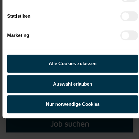
Datei 5
Statistiken
Marketing
Ich habe die
Datenschutzerklärung
gelesen und verstanden
und willige ein, dass meine personenbezogenen Daten im
Alle Cookies zulassen
Rahmen meiner Initiativbewerbung für die Dauer von drei
Jahren verarbeitet werden dürfen.*
Auswahl erlauben
Nur notwendige Cookies
Job suchen