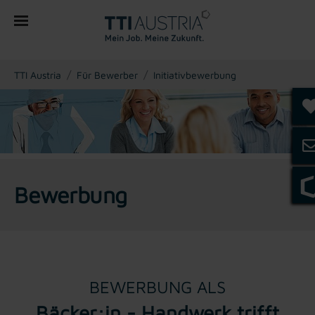
You are here:
TTI Austria
Für Bewerber
Initiativbewerbung
Bewerbung
BEWERBUNG ALS
Bäcker:in - Handwerk trifft