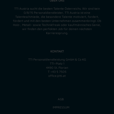
ÜBER UNS
TTI Austria sucht die besten Talente Österreichs. Wir sind kein
0/8/15 Personaldienstleister, TTI Austria ist eine
Talenteschmiede, die besondere Talente motiviert, fordert,
fördert und mit den besten Unternehmen zusammenbringt. Ob
Holz-, Metall- sowie Technikfreak oder kaufmännisches Genie,
wir finden
den perfekten
Job für deinen nächsten
Karrieresprung.
KONTAKT
TTI Personaldienstleistung GmbH & Co KG
TTI-Platz 1
4490 St. Florian
T
+43 5 7505
office@tti.at
AGB
IMPRESSUM