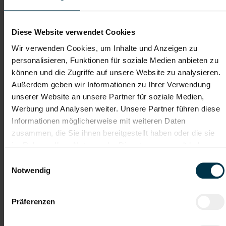
Dateianhänge (max. 30MB gesamt - Bilder, Word oder PDF)
Lebenslauf
Diese Website verwendet Cookies
Wir verwenden Cookies, um Inhalte und Anzeigen zu
personalisieren, Funktionen für soziale Medien anbieten zu
Bewerbungsschreiben
können und die Zugriffe auf unsere Website zu analysieren.
Außerdem geben wir Informationen zu Ihrer Verwendung
unserer Website an unsere Partner für soziale Medien,
Empfehlungschreiben / Zeugnisse
Werbung und Analysen weiter. Unsere Partner führen diese
Informationen möglicherweise mit weiteren Daten
zusammen, die Sie ihnen bereitgestellt haben oder die sie
im Rahmen Ihrer Nutzung der Dienste gesammelt haben.
Einwilligungsauswahl
Datei 4
Notwendig
Präferenzen
Datei 5