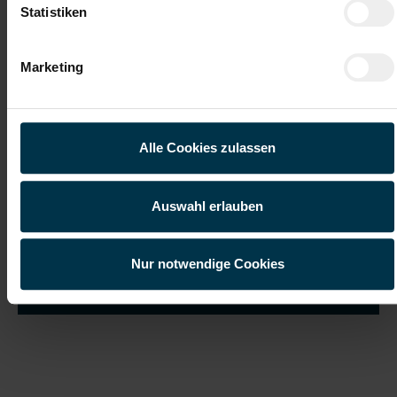
Statistiken
Marketing
Ich habe die
Datenschutzerklärung
gelesen und verstanden
und willige ein, dass meine personenbezogenen Daten im
Rahmen meiner Initiativbewerbung für die Dauer von drei
Jahren verarbeitet werden dürfen.*
Alle Cookies zulassen
Auswahl erlauben
Nur notwendige Cookies
Job suchen