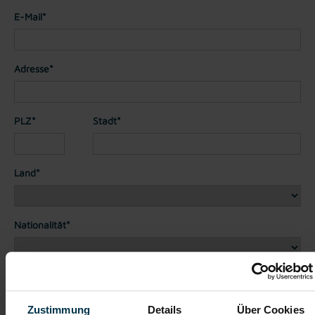
E-Mail*
Adresse*
PLZ*
Stadt*
Land*
Nationalität*
Telefon*
Zustimmung
Details
Über Cookies