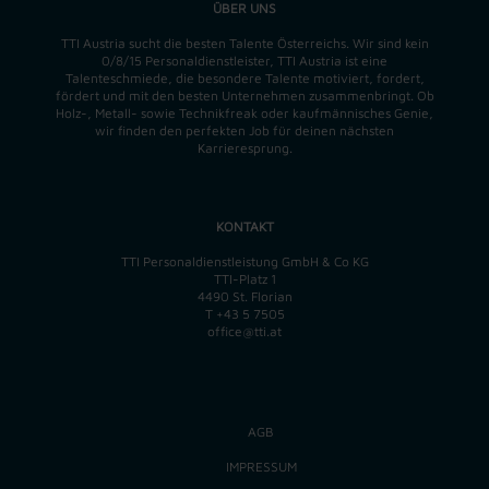
ÜBER UNS
TTI Austria sucht die besten Talente Österreichs. Wir sind kein
0/8/15 Personaldienstleister, TTI Austria ist eine
Talenteschmiede, die besondere Talente motiviert, fordert,
fördert und mit den besten Unternehmen zusammenbringt. Ob
Holz-, Metall- sowie Technikfreak oder kaufmännisches Genie,
wir finden
den perfekten
Job für deinen nächsten
Karrieresprung.
KONTAKT
TTI Personaldienstleistung GmbH & Co KG
TTI-Platz 1
4490 St. Florian
T
+43 5 7505
office@tti.at
AGB
IMPRESSUM