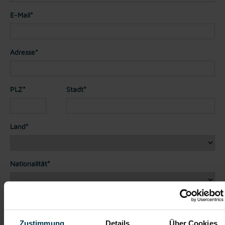
E-Mail*
Adresse*
PLZ*
Stadt*
Land*
Nationalität*
Telefon*
Zustimmung
Details
Über Cookies