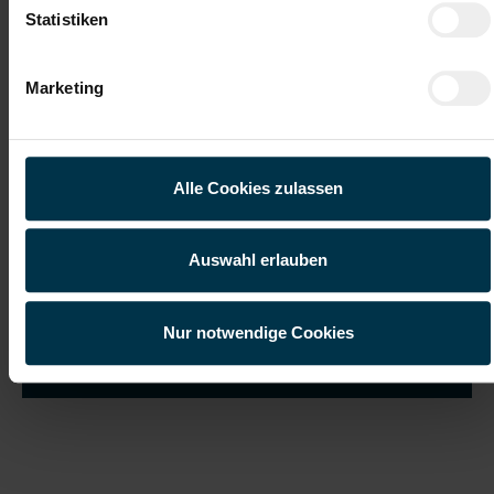
Statistiken
Marketing
Ich habe die
Datenschutzerklärung
gelesen und verstanden
und willige ein, dass meine personenbezogenen Daten im
Rahmen meiner Initiativbewerbung für die Dauer von drei
Jahren verarbeitet werden dürfen.*
Alle Cookies zulassen
Auswahl erlauben
Nur notwendige Cookies
Job suchen