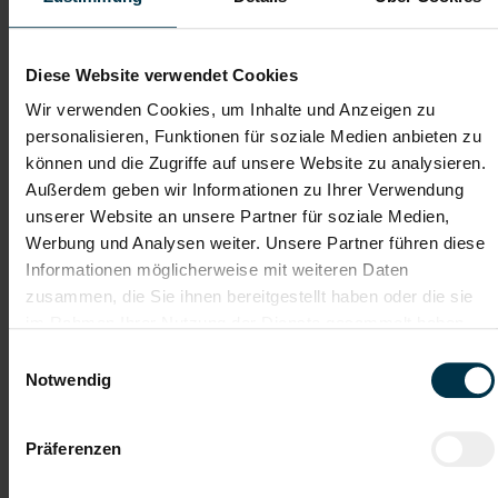
Dateianhänge (max. 30MB gesamt - Bilder, Word oder PDF)
Lebenslauf
Diese Website verwendet Cookies
Wir verwenden Cookies, um Inhalte und Anzeigen zu
personalisieren, Funktionen für soziale Medien anbieten zu
Bewerbungsschreiben
können und die Zugriffe auf unsere Website zu analysieren.
Außerdem geben wir Informationen zu Ihrer Verwendung
unserer Website an unsere Partner für soziale Medien,
Empfehlungschreiben / Zeugnisse
Werbung und Analysen weiter. Unsere Partner führen diese
Informationen möglicherweise mit weiteren Daten
zusammen, die Sie ihnen bereitgestellt haben oder die sie
im Rahmen Ihrer Nutzung der Dienste gesammelt haben.
Einwilligungsauswahl
Datei 4
Notwendig
Präferenzen
Datei 5