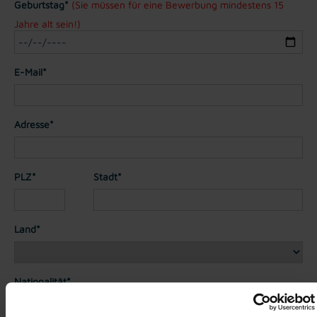
Geburtstag*
(Sie müssen für eine Bewerbung mindestens 15
Jahre alt sein!)
E-Mail*
Adresse*
PLZ*
Stadt*
Land*
Nationalität*