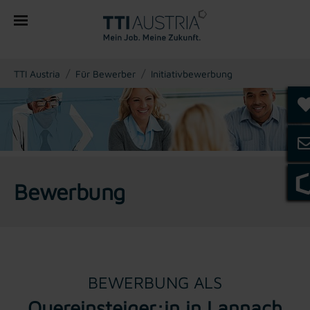
You are here:
TTI Austria
Für Bewerber
Initiativbewerbung
Bewerbung
BEWERBUNG ALS
Quereinsteiger:in in Lannach