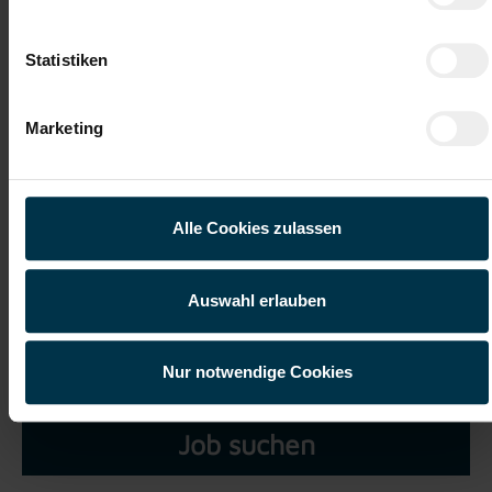
Datei 5
Statistiken
Marketing
Ich habe die
Datenschutzerklärung
gelesen und verstanden
und willige ein, dass meine personenbezogenen Daten im
Alle Cookies zulassen
Rahmen meiner Initiativbewerbung für die Dauer von drei
Jahren verarbeitet werden dürfen.*
Auswahl erlauben
Nur notwendige Cookies
Job suchen