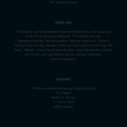
Für Unternehmen
ÜBER UNS
TTI Austria sucht die besten Talente Österreichs. Wir sind kein
0/8/15 Personaldienstleister, TTI Austria ist eine
Talenteschmiede, die besondere Talente motiviert, fordert,
fördert und mit den besten Unternehmen zusammenbringt. Ob
Holz-, Metall- sowie Technikfreak oder kaufmännisches Genie,
wir finden
den perfekten
Job für deinen nächsten
Karrieresprung.
KONTAKT
TTI Personaldienstleistung GmbH & Co KG
TTI-Platz 1
4490 St. Florian
T
+43 5 7505
office@tti.at