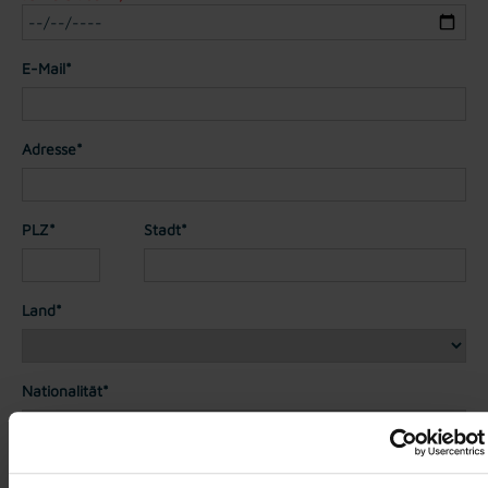
E-Mail*
Adresse*
PLZ*
Stadt*
Land*
Nationalität*
Telefon*