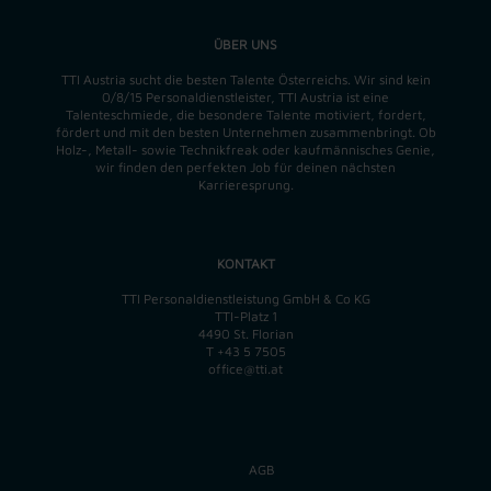
ÜBER UNS
TTI Austria sucht die besten Talente Österreichs. Wir sind kein
0/8/15 Personaldienstleister, TTI Austria ist eine
Talenteschmiede, die besondere Talente motiviert, fordert,
fördert und mit den besten Unternehmen zusammenbringt. Ob
Holz-, Metall- sowie Technikfreak oder kaufmännisches Genie,
wir finden
den perfekten
Job für deinen nächsten
Karrieresprung.
KONTAKT
TTI Personaldienstleistung GmbH & Co KG
TTI-Platz 1
4490 St. Florian
T
+43 5 7505
office@tti.at
AGB