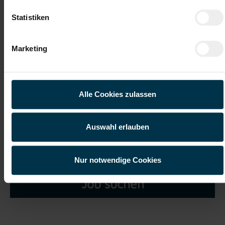
Statistiken
Marketing
Ich habe die
Datenschutzerklärung
gelesen und verstanden
und willige ein, dass meine personenbezogenen Daten im
Rahmen meiner Initiativbewerbung für die Dauer von drei
Alle Cookies zulassen
Jahren verarbeitet werden dürfen.*
Auswahl erlauben
Nur notwendige Cookies
Job suchen