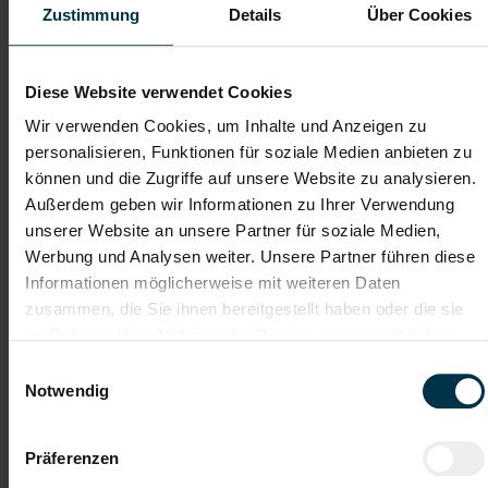
Zustimmung
Details
Über Cookies
Dateianhänge (max. 30MB gesamt - Bilder, Word oder PDF)
Diese Website verwendet Cookies
Lebenslauf
Wir verwenden Cookies, um Inhalte und Anzeigen zu
personalisieren, Funktionen für soziale Medien anbieten zu
können und die Zugriffe auf unsere Website zu analysieren.
Bewerbungsschreiben
Außerdem geben wir Informationen zu Ihrer Verwendung
unserer Website an unsere Partner für soziale Medien,
Werbung und Analysen weiter. Unsere Partner führen diese
Empfehlungschreiben / Zeugnisse
Informationen möglicherweise mit weiteren Daten
zusammen, die Sie ihnen bereitgestellt haben oder die sie
im Rahmen Ihrer Nutzung der Dienste gesammelt haben.
Einwilligungsauswahl
Notwendig
Datei 4
Präferenzen
Datei 5