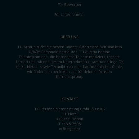
Für Bewerber
Für Unternehmen
ÜBER UNS
TTI Austria sucht die besten Talente Österreichs. Wir sind kein
0/8/15 Personaldienstleister, TTI Austria ist eine
Talenteschmiede, die besondere Talente motiviert, fordert,
fördert und mit den besten Unternehmen zusammenbringt. Ob
Holz-, Metall- sowie Technikfreak oder kaufmännisches Genie,
wir finden
den perfekten
Job für deinen nächsten
Karrieresprung.
KONTAKT
TTI Personaldienstleistung GmbH & Co KG
TTI-Platz 1
4490 St. Florian
T
+43 5 7505
office@tti.at