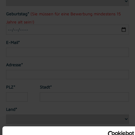
Geburtstag*
(Sie müssen für eine Bewerbung mindestens 15
Jahre alt sein!)
E-Mail*
Adresse*
PLZ*
Stadt*
Land*
Nationalität*