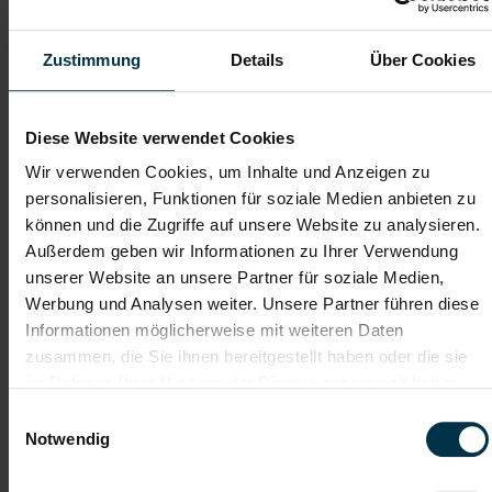
Zustimmung
Details
Über Cookies
Telefon*
Diese Website verwendet Cookies
Dateianhänge (max. 30MB gesamt - Bilder, Word oder PDF)
Wir verwenden Cookies, um Inhalte und Anzeigen zu
Lebenslauf
personalisieren, Funktionen für soziale Medien anbieten zu
können und die Zugriffe auf unsere Website zu analysieren.
Außerdem geben wir Informationen zu Ihrer Verwendung
Bewerbungsschreiben
unserer Website an unsere Partner für soziale Medien,
Werbung und Analysen weiter. Unsere Partner führen diese
Informationen möglicherweise mit weiteren Daten
zusammen, die Sie ihnen bereitgestellt haben oder die sie
Empfehlungschreiben / Zeugnisse
im Rahmen Ihrer Nutzung der Dienste gesammelt haben.
Einwilligungsauswahl
Notwendig
Datei 4