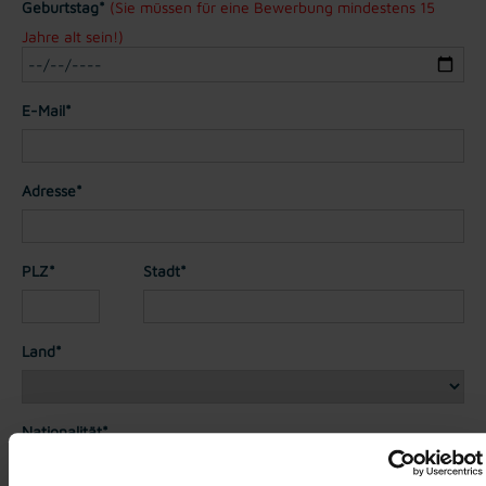
Geburtstag*
(Sie müssen für eine Bewerbung mindestens 15
Jahre alt sein!)
E-Mail*
Adresse*
PLZ*
Stadt*
Land*
Nationalität*