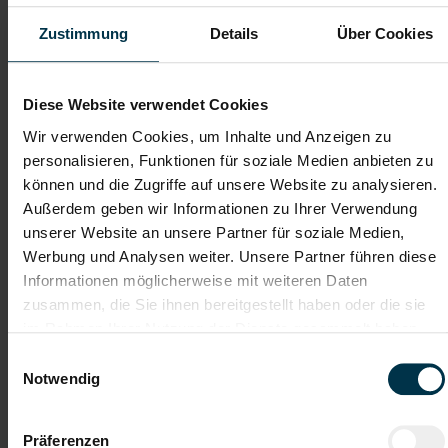
Telefon*
Zustimmung
Details
Über Cookies
Dateianhänge (max. 30MB gesamt - Bilder, Word oder PDF)
Diese Website verwendet Cookies
Lebenslauf
Wir verwenden Cookies, um Inhalte und Anzeigen zu
personalisieren, Funktionen für soziale Medien anbieten zu
können und die Zugriffe auf unsere Website zu analysieren.
Bewerbungsschreiben
Außerdem geben wir Informationen zu Ihrer Verwendung
unserer Website an unsere Partner für soziale Medien,
Werbung und Analysen weiter. Unsere Partner führen diese
Informationen möglicherweise mit weiteren Daten
Empfehlungschreiben / Zeugnisse
zusammen, die Sie ihnen bereitgestellt haben oder die sie
im Rahmen Ihrer Nutzung der Dienste gesammelt haben.
Einwilligungsauswahl
Notwendig
Datei 4
Präferenzen