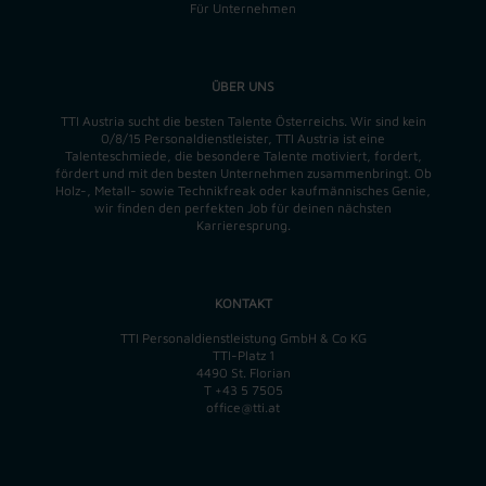
Für Unternehmen
ÜBER UNS
TTI Austria sucht die besten Talente Österreichs. Wir sind kein
0/8/15 Personaldienstleister, TTI Austria ist eine
Talenteschmiede, die besondere Talente motiviert, fordert,
fördert und mit den besten Unternehmen zusammenbringt. Ob
Holz-, Metall- sowie Technikfreak oder kaufmännisches Genie,
wir finden
den perfekten
Job für deinen nächsten
Karrieresprung.
KONTAKT
TTI Personaldienstleistung GmbH & Co KG
TTI-Platz 1
4490 St. Florian
T
+43 5 7505
office@tti.at