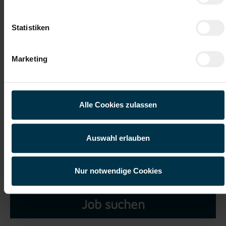
Datei 5
Statistiken
Marketing
Ich habe die
Datenschutzerklärung
gelesen und verstanden
und willige ein, dass meine personenbezogenen Daten im
Alle Cookies zulassen
Rahmen meiner Initiativbewerbung für die Dauer von drei
Jahren verarbeitet werden dürfen.*
Auswahl erlauben
Nur notwendige Cookies
Job suchen