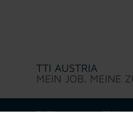
TTI AUSTRIA
MEIN JOB. MEINE 
TTI AUSTRIA
ÜBER UNS
TTI Austria sucht d
Warum TTI
sind kein 0/8/15 Per
eine Talenteschmie
Job suchen