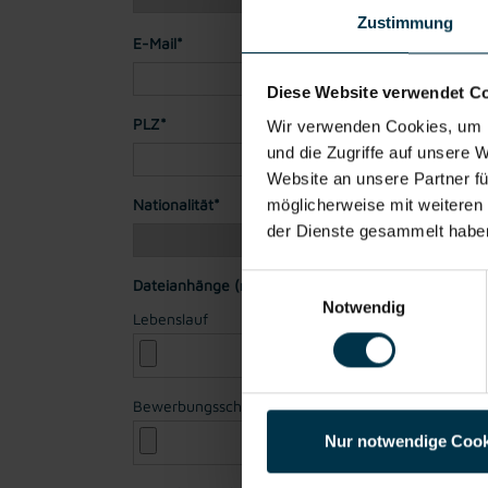
Zustimmung
E-Mail*
Diese Website verwendet C
PLZ*
Stadt*
Wir verwenden Cookies, um I
und die Zugriffe auf unsere 
Website an unsere Partner fü
Nationalität*
möglicherweise mit weiteren
der Dienste gesammelt habe
Einwilligungsauswahl
Dateianhänge (max. 30MB gesamt - Bilder, Word o
Notwendig
Lebenslauf
Bewerbungsschreiben
Nur notwendige Cook