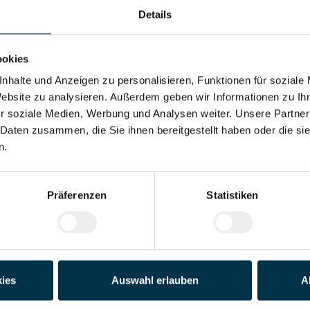
Details
Adresse*
ookies
Land*
nhalte und Anzeigen zu personalisieren, Funktionen für soziale
Website zu analysieren. Außerdem geben wir Informationen zu I
r soziale Medien, Werbung und Analysen weiter. Unsere Partner
Telefon*
 Daten zusammen, die Sie ihnen bereitgestellt haben oder die s
n.
der PDF)
Präferenzen
Statistiken
Datei 4
Datei 5
ies
Auswahl erlauben
A