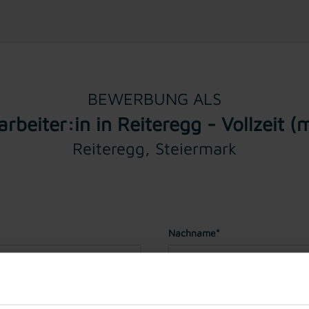
BEWERBUNG ALS
rbeiter:in in Reiteregg - Vollzeit 
Reiteregg, Steiermark
Nachname*
Geburtstag*
(Sie müssen für ei