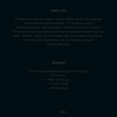
ÜBER UNS
TTI Austria sucht die besten Talente Österreichs. Wir sind kein
0/8/15 Personaldienstleister, TTI Austria ist eine
Talenteschmiede, die besondere Talente motiviert, fordert,
fördert und mit den besten Unternehmen zusammenbringt. Ob
Holz-, Metall- sowie Technikfreak oder kaufmännisches Genie,
wir finden
den perfekten
Job für deinen nächsten
Karrieresprung.
KONTAKT
TTI Personaldienstleistung GmbH & Co KG
TTI-Platz 1
4490 St. Florian
T
+43 5 7505
office@tti.at
AGB