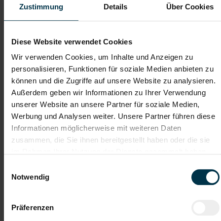
Zustimmung
Details
Über Cookies
Dateianhänge (max. 30MB gesamt - Bilder, Word oder PDF)
Diese Website verwendet Cookies
Lebenslauf
Wir verwenden Cookies, um Inhalte und Anzeigen zu
personalisieren, Funktionen für soziale Medien anbieten zu
können und die Zugriffe auf unsere Website zu analysieren.
Bewerbungsschreiben
Außerdem geben wir Informationen zu Ihrer Verwendung
unserer Website an unsere Partner für soziale Medien,
Werbung und Analysen weiter. Unsere Partner führen diese
Empfehlungschreiben / Zeugnisse
Informationen möglicherweise mit weiteren Daten
zusammen, die Sie ihnen bereitgestellt haben oder die sie
im Rahmen Ihrer Nutzung der Dienste gesammelt haben.
Einwilligungsauswahl
Notwendig
Datei 4
Präferenzen
Datei 5