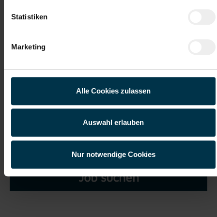
Statistiken
Marketing
Ich habe die
Datenschutzerklärung
gelesen und verstanden
und willige ein, dass meine personenbezogenen Daten im
Rahmen meiner Initiativbewerbung für die Dauer von drei
Alle Cookies zulassen
Jahren verarbeitet werden dürfen.*
Auswahl erlauben
Nur notwendige Cookies
Job suchen