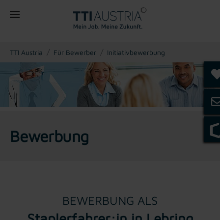
You are here:
TTI Austria
Für Bewerber
Initiativbewerbung
Bewerbung
BEWERBUNG ALS
Staplerfahrer:in in Lebring