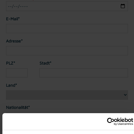
E-Mail*
Adresse*
PLZ*
Stadt*
Land*
Nationalität*
Telefon*