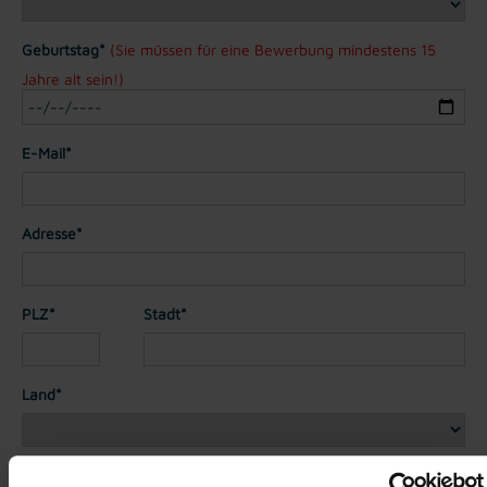
Geburtstag*
(Sie müssen für eine Bewerbung mindestens 15
Jahre alt sein!)
E-Mail*
Adresse*
PLZ*
Stadt*
Land*
Nationalität*