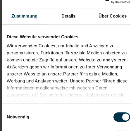
Zustimmung
Details
Über Cookies
Telefon*
Diese Website verwendet Cookies
Dateianhänge (max. 30MB gesamt - Bilder, Word oder PDF)
Wir verwenden Cookies, um Inhalte und Anzeigen zu
Lebenslauf
personalisieren, Funktionen für soziale Medien anbieten zu
können und die Zugriffe auf unsere Website zu analysieren.
Außerdem geben wir Informationen zu Ihrer Verwendung
Bewerbungsschreiben
unserer Website an unsere Partner für soziale Medien,
Werbung und Analysen weiter. Unsere Partner führen diese
Informationen möglicherweise mit weiteren Daten
zusammen, die Sie ihnen bereitgestellt haben oder die sie
Empfehlungschreiben / Zeugnisse
im Rahmen Ihrer Nutzung der Dienste gesammelt haben.
Einwilligungsauswahl
Notwendig
Datei 4