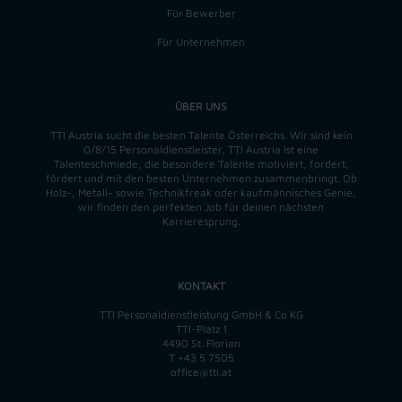
Für Bewerber
Für Unternehmen
ÜBER UNS
TTI Austria sucht die besten Talente Österreichs. Wir sind kein
0/8/15 Personaldienstleister, TTI Austria ist eine
Talenteschmiede, die besondere Talente motiviert, fordert,
fördert und mit den besten Unternehmen zusammenbringt. Ob
Holz-, Metall- sowie Technikfreak oder kaufmännisches Genie,
wir finden
den perfekten
Job für deinen nächsten
Karrieresprung.
KONTAKT
TTI Personaldienstleistung GmbH & Co KG
TTI-Platz 1
4490 St. Florian
T
+43 5 7505
office@tti.at