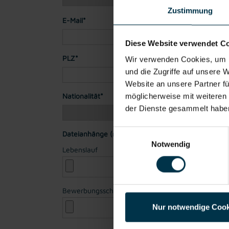
Zustimmung
E-Mail*
Diese Website verwendet C
PLZ*
Stadt*
Wir verwenden Cookies, um I
und die Zugriffe auf unsere 
Website an unsere Partner fü
Nationalität*
möglicherweise mit weiteren
der Dienste gesammelt habe
Einwilligungsauswahl
Dateianhänge (max. 30MB gesamt - Bilder, Word o
Notwendig
Lebenslauf
Bewerbungsschreiben
Nur notwendige Cook