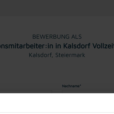
BEWERBUNG ALS
nsmitarbeiter:in in Kalsdorf Vollze
Kalsdorf, Steiermark
Nachname*
Geburtstag*
(Sie müssen für ei