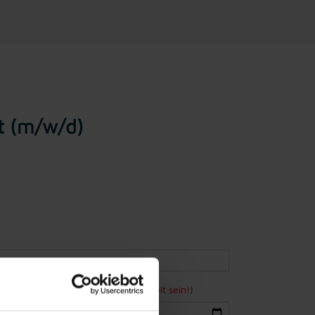
it (m/w/d)
ne Bewerbung mindestens 15 Jahre alt sein!)