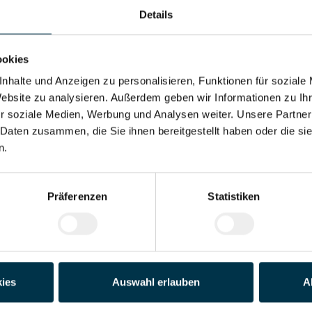
Details
Adresse*
ookies
Land*
nhalte und Anzeigen zu personalisieren, Funktionen für soziale
Website zu analysieren. Außerdem geben wir Informationen zu I
r soziale Medien, Werbung und Analysen weiter. Unsere Partner
Telefon*
 Daten zusammen, die Sie ihnen bereitgestellt haben oder die s
n.
der PDF)
Präferenzen
Statistiken
Datei 4
Datei 5
ies
Auswahl erlauben
A