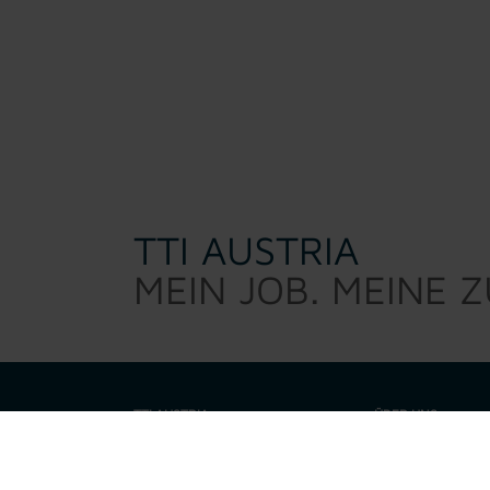
TTI AUSTRIA
MEIN JOB. MEINE 
TTI AUSTRIA
ÜBER UNS
TTI Austria sucht d
Warum TTI
sind kein 0/8/15 Per
eine Talenteschmie
Job suchen