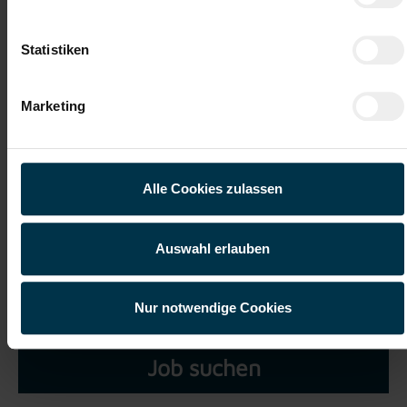
Datei 5
Statistiken
Marketing
Ich habe die
Datenschutzerklärung
gelesen und verstanden
und willige ein, dass meine personenbezogenen Daten im
Alle Cookies zulassen
Rahmen meiner Initiativbewerbung für die Dauer von drei
Jahren verarbeitet werden dürfen.*
Auswahl erlauben
Nur notwendige Cookies
Job suchen