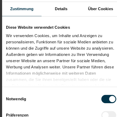
Telefon*
Zustimmung
Details
Über Cookies
Dateianhänge (max. 30MB gesamt - Bilder, Word oder PDF)
Diese Website verwendet Cookies
Lebenslauf
Wir verwenden Cookies, um Inhalte und Anzeigen zu
personalisieren, Funktionen für soziale Medien anbieten zu
können und die Zugriffe auf unsere Website zu analysieren.
Bewerbungsschreiben
Außerdem geben wir Informationen zu Ihrer Verwendung
unserer Website an unsere Partner für soziale Medien,
Werbung und Analysen weiter. Unsere Partner führen diese
Informationen möglicherweise mit weiteren Daten
Empfehlungschreiben / Zeugnisse
zusammen, die Sie ihnen bereitgestellt haben oder die sie
im Rahmen Ihrer Nutzung der Dienste gesammelt haben.
Einwilligungsauswahl
Notwendig
Datei 4
Präferenzen