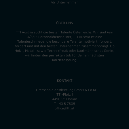
Für Unternehmen
ÜBER UNS
TTI Austria sucht die besten Talente Österreichs. Wir sind kein
0/8/15 Personaldienstleister, TTI Austria ist eine
Talenteschmiede, die besondere Talente motiviert, fordert,
fördert und mit den besten Unternehmen zusammenbringt. Ob
Holz-, Metall- sowie Technikfreak oder kaufmännisches Genie,
wir finden
den perfekten
Job für deinen nächsten
Karrieresprung.
KONTAKT
TTI Personaldienstleistung GmbH & Co KG
TTI-Platz 1
4490 St. Florian
T
+43 5 7505
office@tti.at