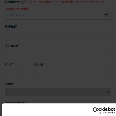
Geburtstag*
(Sie müssen für eine Bewerbung mindestens 15
Jahre alt sein!)
E-Mail*
Adresse*
PLZ*
Stadt*
Land*
Nationalität*