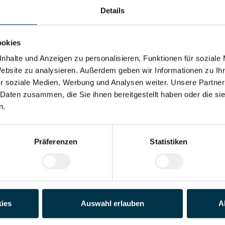
Details
Adresse*
ookies
Land*
nhalte und Anzeigen zu personalisieren, Funktionen für soziale
Website zu analysieren. Außerdem geben wir Informationen zu I
r soziale Medien, Werbung und Analysen weiter. Unsere Partner
Telefon*
 Daten zusammen, die Sie ihnen bereitgestellt haben oder die s
n.
der PDF)
Präferenzen
Statistiken
Datei 4
Datei 5
ies
Auswahl erlauben
A