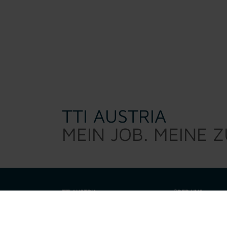
TTI AUSTRIA
MEIN JOB. MEINE 
TTI AUSTRIA
ÜBER UNS
TTI Austria sucht d
Warum TTI
sind kein 0/8/15 Per
eine Talenteschmie
Job suchen