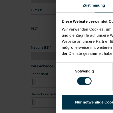
Zustimmung
E-Mail*
Diese Website verwendet C
PLZ*
Stadt*
Wir verwenden Cookies, um I
und die Zugriffe auf unsere 
Website an unsere Partner fü
Nationalität*
möglicherweise mit weiteren
der Dienste gesammelt habe
Einwilligungsauswahl
Dateianhänge (max. 30MB gesamt - Bilder, Word o
Notwendig
Lebenslauf
Bewerbungsschreiben
Nur notwendige Cook