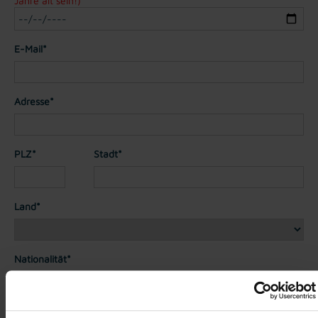
Jahre alt sein!)
E-Mail*
Adresse*
PLZ*
Stadt*
Land*
Nationalität*
Telefon*