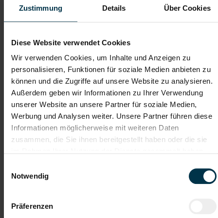
Zustimmung
Details
Über Cookies
Dateianhänge (max. 30MB gesamt - Bilder, Word oder PDF)
Diese Website verwendet Cookies
Lebenslauf
Wir verwenden Cookies, um Inhalte und Anzeigen zu
personalisieren, Funktionen für soziale Medien anbieten zu
können und die Zugriffe auf unsere Website zu analysieren.
Bewerbungsschreiben
Außerdem geben wir Informationen zu Ihrer Verwendung
unserer Website an unsere Partner für soziale Medien,
Werbung und Analysen weiter. Unsere Partner führen diese
Empfehlungschreiben / Zeugnisse
Informationen möglicherweise mit weiteren Daten
zusammen, die Sie ihnen bereitgestellt haben oder die sie
im Rahmen Ihrer Nutzung der Dienste gesammelt haben.
Einwilligungsauswahl
Notwendig
Datei 4
Präferenzen
Datei 5