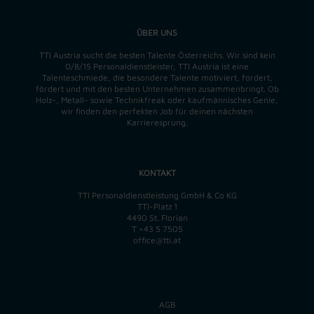
ÜBER UNS
TTI Austria sucht die besten Talente Österreichs. Wir sind kein
0/8/15 Personaldienstleister, TTI Austria ist eine
Talenteschmiede, die besondere Talente motiviert, fordert,
fördert und mit den besten Unternehmen zusammenbringt. Ob
Holz-, Metall- sowie Technikfreak oder kaufmännisches Genie,
wir finden
den perfekten
Job für deinen nächsten
Karrieresprung.
KONTAKT
TTI Personaldienstleistung GmbH & Co KG
TTI-Platz 1
4490 St. Florian
T
+43 5 7505
office@tti.at
AGB